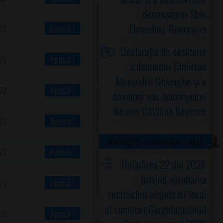
domnișoarei Stan
Florentina-Georgiana
Apasă !
23
Declarația de căsătorie
Apasă !
23
a domnului Tămîrsan
Alexandru-Gheorghe și a
Apasă !
23
doamnei sau domnișoarei
Nenciu Cătălina Beatrice
Apasă !
23
Hotărârile Consiliului Local
Apasă !
23
Hotărârea 22 din 2026
privind aprobarea
Apasă !
23
rectificării bugetului local
al comunei Gorgota,judeţul
Apasă !
23