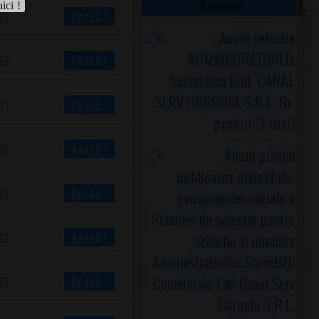
Anunțuri
aici !
Apasă !
23
Anunț selecție
ADMINISTRATORI la
Apasă !
23
Societatea EDIL CANAL
SERV GORGOTA S.R.L. Nr.
Apasă !
23
posturi: 3 (trei)
Apasă !
23
Anunț privind
publicarea proiectului
Apasă !
23
componentei iniţiale a
Planului de selecţie pentru
Apasă !
23
selecţia şi numirea
Administratorilor Societăţii
Apasă !
Comerciale Edil Canal Serv
23
Gorgota S.R.L.