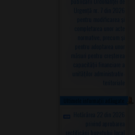
publicării Ordonanţei de
Urgență nr. 7 din 2026
pentru modificarea şi
completarea unor acte
normative, precum şi
pentru adoptarea unor
măsuri pentru creşterea
capacităţii financiare a
unităţilor administrativ-
teritoriale
Ultimele informații adăugate
Hotărârea 22 din 2026
privind aprobarea
rectificării bugetului local