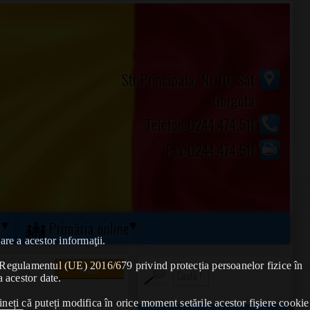
Str.Principala, Nr.70, Sat
Gorgota
Telefon:0244.474.511
Fax:0244.474.511
ă
Primăria online
are a acestor informaţii.
Anul
de Regulamentul (UE) 2016/679 privind protecția persoanelor fizice în
a acestor date.
ineți că puteți modifica în orice moment setările acestor fişiere cookie