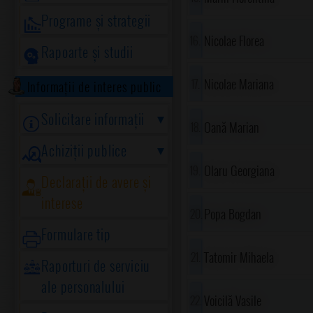
Programe și strategii
Nicolae Florea
Rapoarte și studii
Nicolae Mariana
Informații de interes public
Solicitare informații
Oană Marian
Achiziții publice
Olaru Georgiana
Declarații de avere și
interese
Popa Bogdan
Formulare tip
Tatomir Mihaela
Raporturi de serviciu
ale personalului
Voicilă Vasile