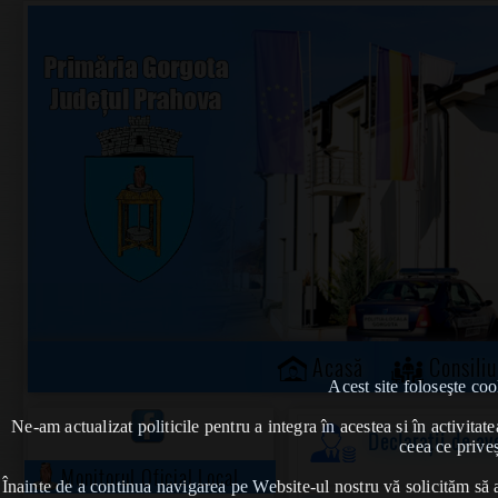
Acasă
Consiliu
Acest site foloseşte coo
Ne-am actualizat politicile pentru a integra în acestea si în activi
Declarații de av
ceea ce priveș
Monitorul Oficial Local
Înainte de a continua navigarea pe Website-ul nostru vă solicităm să al