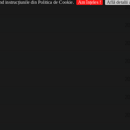
d instrucțiunile din Politica de Cookie.
Am înțeles !
Află detalii 
20
20
20
20
20
20
20