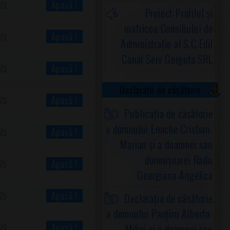
Apasă !
23
Proiect-Profilul și
matricea Consiliului de
Apasă !
23
Administrație al S.C.Edil
Canal Serv Gorgota SRL
Apasă !
23
Declarații de căsătorie
Apasă !
23
Publicația de căsătorie
a domnului Enache Cristian-
Apasă !
23
Marian și a doamnei sau
domnișoarei Radu
Apasă !
23
Georgiana-Angelica
Apasă !
23
Declarația de căsătorie
a domnului Panțîru Alberto-
Apasă !
Mihai și a doamnei sau
23