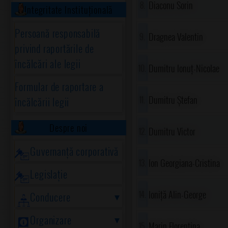
Diaconu Sorin
Integritate Instituțională
Persoană responsabilă
Dragnea Valentin
privind raportările de
încălcări ale legii
Dumitru Ionuț-Nicolae
Formular de raportare a
Dumitru Ștefan
încălcării legii
Despre noi
Dumitru Victor
Guvernanță corporativă
Ion Georgiana-Cristina
Legislație
Ioniță Alin-George
Conducere
Organizare
Marin Florentina