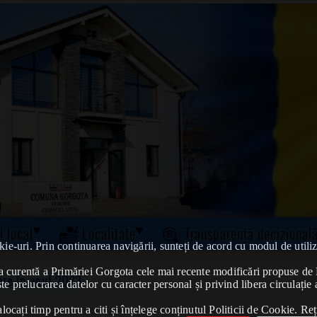
l local
Localitate
Transparență decizional
kie-uri. Prin continuarea navigării, sunteți de acord cu modul de utiliz
tatea curentă a Primăriei Gorgota cele mai recente modificări propuse 
ere în anul 2023
te prelucrarea datelor cu caracter personal și privind libera circulație 
ocați timp pentru a citi și înțelege conținutul Politicii de Cookie. Reț