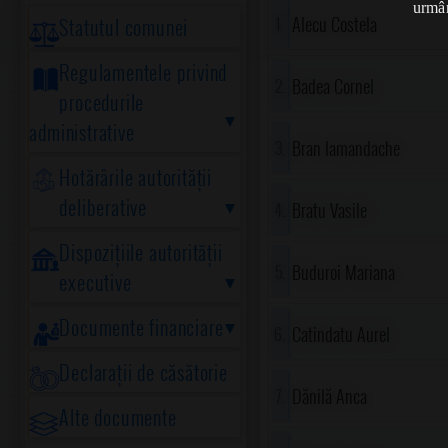
urmân
Alecu Costela
Statutul comunei
Regulamentele privind
Badea Cornel
procedurile
administrative
Bran Iamandache
Hotărârile autorității
deliberative
Bratu Vasile
Dispozițiile autorității
Buduroi Mariana
executive
Documente financiare
Catindatu Aurel
Declarații de căsătorie
Dănilă Anca
Alte documente