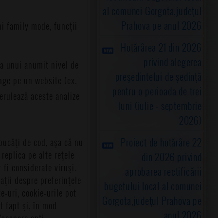
al comunei Gorgota,judeţul
Prahova pe anul 2026
uni family mode, funcţii
Hotărârea 21 din 2026
privind alegerea
ea unui anumit nivel de
preşedintelui de şedinţă
unge pe un website (ex.
pentru o perioada de trei
derulează aceste analize
luni (iulie - septembrie
2026)
Proiect de hotărâre 22
 bucăţi de cod, aşa că nu
replica pe alte reţele
din 2026 privind
 fi considerate viruşi.
aprobarea rectificării
aţii despre preferinţele
bugetului local al comunei
e-uri, cookie-urile pot
Gorgota,judeţul Prahova pe
t fapt şi, în mod
anul 2026
/scanare anti-