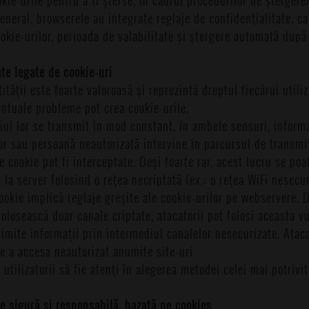
eneral, browserele au integrate reglaje de confidenţialitate, ca
okie-urilor, perioada de valabilitate şi ştergere automată după c
te legate de cookie-uri
tăţii este foarte valoroasă şi reprezintă dreptul fiecărui utiliz
entuale probleme pot crea cookie-urile.
ul lor se transmit în mod constant, în ambele sensuri, informa
r sau persoană neautorizată intervine în parcursul de transmit
e cookie pot fi interceptate. Deşi foarte rar, acest lucru se po
la server folosind o reţea necriptată (ex.: o reţea WiFi nesecur
ookie implică reglaje greşite ale cookie-urilor pe webservere.
folosească doar canale criptate, atacatorii pot folosi aceasta v
rimite informaţii prin intermediul canalelor nesecurizate. Ataca
e a accesa neautorizat anumite site-uri.
 utilizatorii să fie atenţi în alegerea metodei celei mai potrivi
e sigură şi responsabilă, bazată pe cookies