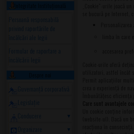
Integritate Instituțională
„Cookie”-urile joacă un r
se bucură pe Internet, c
Persoană responsabilă
Personalizarea
privind raportările de
limba în care e
încălcări ale legii
Formular de raportare a
accesarea prefe
încălcării legii
Cookie-urile oferă deţin
utilizatori, astfel încât
Despre noi
Permit aplicaţiilor mult
crea o experienţă de nav
Guvernanță corporativă
Îmbunătăţesc eficienţa p
Legislație
Care sunt avantajele coo
Un cookie conţine infor
Conducere
(website-ul). Dacă un b
reacţiona în consecinţă.
Organizare