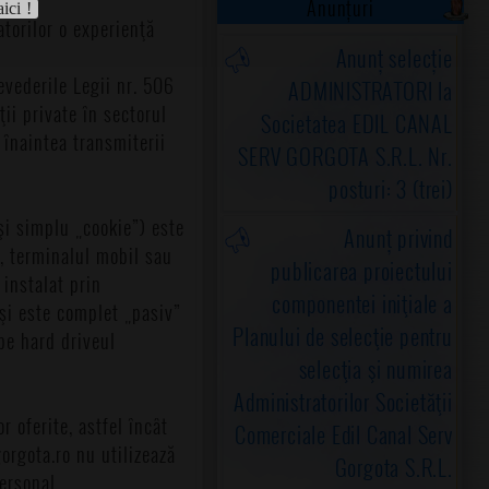
Anunțuri
aici !
atorilor o experienţă
Anunț selecție
evederile Legii nr. 506
ADMINISTRATORI la
ii private în sectorul
Societatea EDIL CANAL
 înaintea transmiterii
SERV GORGOTA S.R.L. Nr.
posturi: 3 (trei)
şi simplu „cookie”) este
Anunț privind
l, terminalul mobil sau
publicarea proiectului
 instalat prin
componentei iniţiale a
şi este complet „pasiv”
Planului de selecţie pentru
pe hard driveul
selecţia şi numirea
Administratorilor Societăţii
 oferite, astfel încât
Comerciale Edil Canal Serv
orgota.ro nu utilizează
Gorgota S.R.L.
ersonal.