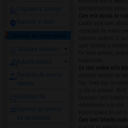
eforturile multor website
Programe și strategii
confidenţialitate online
Care este durata de via
Rapoarte și studii
Cookie-urile sunt admin
depinzând de scopul pen
Informații de interes public
(session cookies) şi nu 
sunt reţinute şi refolos
Solicitare informații
Cu toate acestea, cookie
browserului.
Achiziții publice
Ce sunt cookie-urile pla
Declarații de avere și
Anumite secţiuni de conţ
(ex.: news-box, un video
interese
şi ele se numesc „third 
Formulare tip
Furnizorii terţi trebuie
deţinătorului site-ului.
Raporturi de serviciu
Aceste cookie-uri pot pr
ale personalului
Cum sunt folosite cooki
O vizită pe website poat