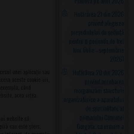
Prahova pe anul 2026
Hotărârea 21 din 2026
privind alegerea
preşedintelui de şedinţă
pentru o perioada de trei
luni (iulie - septembrie
2026)
Hotărârea 20 din 2026
cesul unei aplicaţii sau
ccesa aceste cookie-uri,
privind aprobarea
e exemplu, când
reorganizării structurii
ebsite, acea reţea
organizatorice a aparatului
de specialitate al
primarului Comunei
nui website să
Gorgota, ca urmare a
iră sau este şters.
pe Internet, de exemplu: