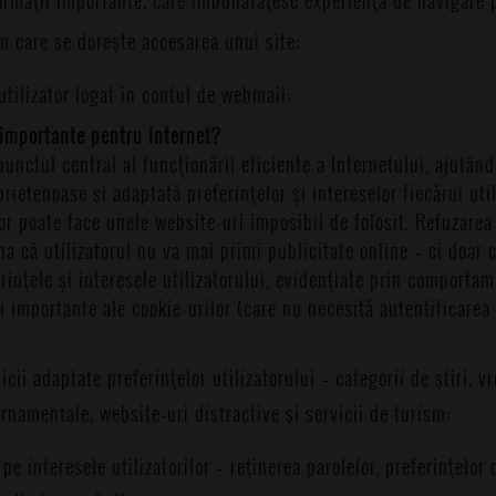
 în care se doreşte accesarea unui site;
utilizator logat în contul de webmail;
 importante pentru Internet?
punctul central al funcţionării eficiente a Internetului, ajutân
rietenoase şi adaptată preferinţelor şi intereselor fiecărui uti
or poate face unele website-uri imposibil de folosit. Refuzarea
a că utilizatorul nu va mai primi publicitate online – ci doar
rinţele şi interesele utilizatorului, evidenţiate prin comporta
 importante ale cookie-urilor (care nu necesită autentificarea 
icii adaptate preferinţelor utilizatorului – categorii de ştiri, vr
ernamentale, website-uri distractive şi servicii de turism;
pe interesele utilizatorilor – reţinerea parolelor, preferinţelor 