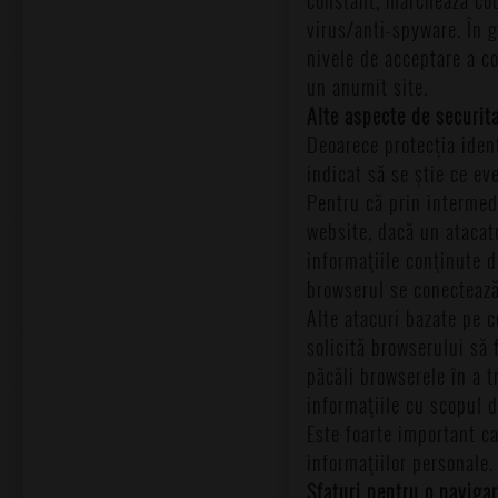
virus/anti-spyware. În g
nivele de acceptare a co
un anumit site.
Alte aspecte de securita
Deoarece protecţia identi
indicat să se ştie ce ev
Pentru că prin intermedi
website, dacă un atacato
informaţiile conţinute d
browserul se conectează 
Alte atacuri bazate pe c
solicită browserului să 
păcăli browserele în a t
informaţiile cu scopul d
Este foarte important ca
informaţiilor personale.
Sfaturi pentru o navigar