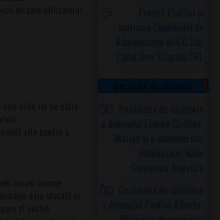
icii de care utilizatorul
Proiect-Profilul și
matricea Consiliului de
Administrație al S.C.Edil
Canal Serv Gorgota SRL
Declarații de căsătorie
site-urile lor de către
Publicația de căsătorie
atori;
a domnului Enache Cristian-
 anumit site pentru a
Marian și a doamnei sau
domnișoarei Radu
Georgiana-Angelica
n web-server anume
Declarația de căsătorie
ormaţia deja stocată şi
a domnului Panțîru Alberto-
igare şi susţin
Mihai și a doamnei sau