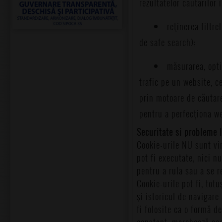
rezultatelor căutărilor
reţinerea filtre
de safe search);
măsurarea, opti
trafic pe un website, c
prin motoare de căutare,
pentru a perfecţiona web
Securitate si probleme l
Cookie-urile NU sunt vir
pot fi executate, nici n
pentru a rula sau a se r
Cookie-urile pot fi, tot
şi istoricul de navigare 
fi folosite ca o formă 
constant, marchează cook