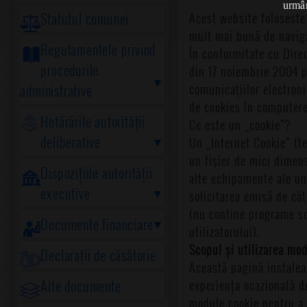
urmân
Statutul comunei
Acest website foloseste a
mult mai bună de navigar
Regulamentele privind
În conformitate cu Direc
procedurile
din 17 noiembrie 2004 pr
comunicaţiilor electroni
administrative
de cookies în computere
Hotărârile autorității
Ce este un „cookie”?
deliberative
Un „Internet Cookie” (t
un fişier de mici dimens
Dispozițiile autorității
alte echipamente ale unu
executive
solicitarea emisă de că
(nu contine programe so
Documente financiare
utilizatorului).
Scopul și utilizarea mod
Declarații de căsătorie
Această pagină instaleaz
Alte documente
experiența ocazionată de
module cookie pentru a c