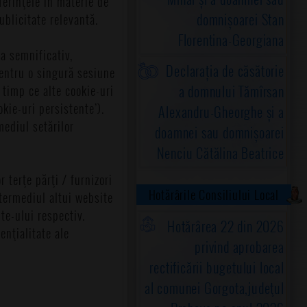
eferinţele în materie de
domnișoarei Stan
ublicitate relevantă.
Florentina-Georgiana
a semnificativ,
Declarația de căsătorie
pentru o singură sesiune
a domnului Tămîrsan
 timp ce alte cookie-uri
okie-uri persistente’).
Alexandru-Gheorghe și a
mediul setărilor
doamnei sau domnișoarei
Nenciu Cătălina Beatrice
 terţe părţi / furnizori
Hotărârile Consiliului Local
ntermediul altui website
te-ului respectiv.
Hotărârea 22 din 2026
enţialitate ale
privind aprobarea
rectificării bugetului local
al comunei Gorgota,judeţul