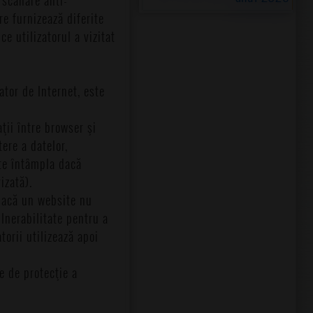
re furnizează diferite
e utilizatorul a vizitat
ator de Internet, este
ţii între browser şi
ere a datelor,
ate întâmpla dacă
izată).
 Dacă un website nu
ulnerabilitate pentru a
torii utilizează apoi
te de protecţie a