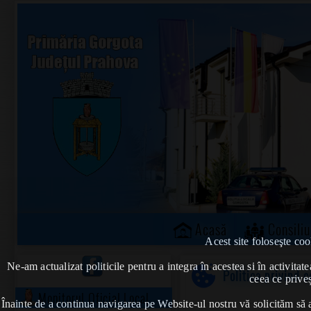
Acasă
Consiliu
Acest site foloseşte coo
Ne-am actualizat politicile pentru a integra în acestea si în activi
Politica privind c
ceea ce priveș
Monitorul Oficial Local
Înainte de a continua navigarea pe Website-ul nostru vă solicităm să al