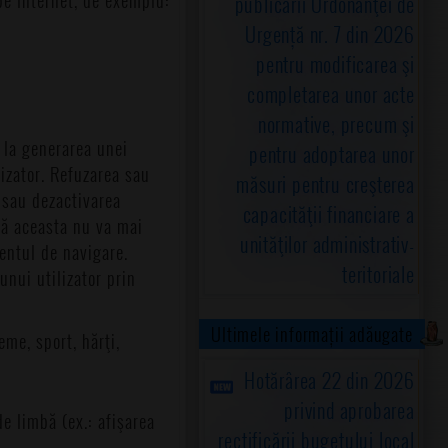
publicării Ordonanţei de
Urgență nr. 7 din 2026
pentru modificarea şi
completarea unor acte
normative, precum şi
d la generarea unei
pentru adoptarea unor
lizator. Refuzarea sau
măsuri pentru creşterea
 sau dezactivarea
capacităţii financiare a
 că aceasta nu va mai
unităţilor administrativ-
mentul de navigare.
teritoriale
unui utilizator prin
Ultimele informații adăugate
eme, sport, hărţi,
Hotărârea 22 din 2026
privind aprobarea
de limbă (ex.: afişarea
rectificării bugetului local