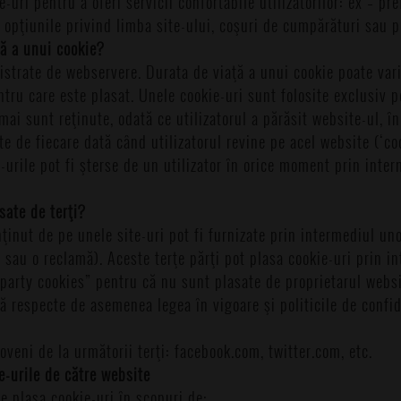
-uri pentru a oferi servicii confortabile utilizatorilor: ex – pr
, opţiunile privind limba site-ului, coşuri de cumpărături sau p
ţă a unui cookie?
istrate de webservere. Durata de viaţă a unui cookie poate vari
tru care este plasat. Unele cookie-uri sunt folosite exclusiv 
mai sunt reţinute, odată ce utilizatorul a părăsit website-ul, în
ite de fiecare dată când utilizatorul revine pe acel website (‘co
-urile pot fi şterse de un utilizator în orice moment prin inter
sate de terţi?
inut de pe unele site-uri pot fi furnizate prin intermediul unor
 sau o reclamă). Aceste terţe părţi pot plasa cookie-uri prin i
party cookies” pentru că nu sunt plasate de proprietarul websi
 să respecte de asemenea legea în vigoare şi politicile de confid
oveni de la următorii terţi: facebook.com, twitter.com, etc.
e-urile de către website
e plasa cookie-uri în scopuri de: