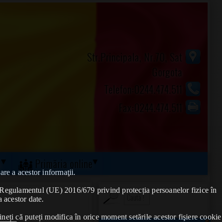
Str.Principala, Nr.70, Sat
Gorgota
Telefon:0244.474.511
Fax:0244.474.511
ă
Primăria online
are a acestor informaţii.
de Regulamentul (UE) 2016/679 privind protecția persoanelor fizice în
a acestor date.
ineți că puteți modifica în orice moment setările acestor fişiere cookie