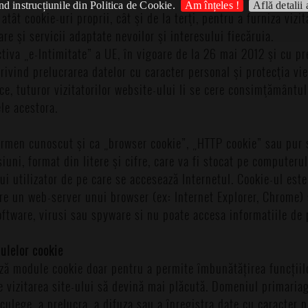
d instrucțiunile din Politica de Cookie.
Am înțeles !
Află detalii 
tât cookie-uri proprii, cât şi de la terţi, pentru a furniza vizit
e şi servicii adaptate nevoilor şi interesului fiecăruia.
tiva „e-Intimitate” a UE, în vigoare de la 26 mai 2012 şi cu pr
ivind prelucrarea datelor cu caracter personal şi protecţia vieţ
ce, tuturor vizitatorilor website-ului li se cere consimţământul
le acestora.
ermen cunoscut şi ca „browser cookie”, „HTTP cookie” sau pur 
iuni, format din litere şi cifre, care va fi stocat pe computeru
i utilizator de pe care se accesează Internetul. Cookie-ul este
tre un web-server unui browser (ex: Internet Explorer, Chrome) 
ftware, virusi sau spyware si nu poate accesa informatiile de 
ulelor cookie
ă module cookie doar pentru a permite îmbunătățirea funcțiilor
 vizitarea site-ului să devină mai plăcută. Domeniul primariag
ulege, a prelucra, a difuza sau a înregistra date cu caracter p