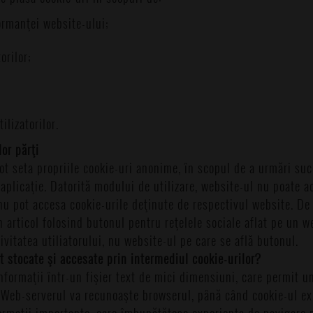
ormanţei website-ului;
orilor;
ilizatorilor.
lor părţi
pot seta propriile cookie-uri anonime, în scopul de a urmări suc
 aplicaţie. Datorită modului de utilizare, website-ul nu poate a
 nu pot accesa cookie-urile deţinute de respectivul website. D
un articol folosind butonul pentru reţelele sociale aflat pe un w
ivitatea utiliatorului, nu website-ul pe care se află butonul.
t stocate şi accesate prin intermediul cookie-urilor?
nformaţii într-un fişier text de mici dimensiuni, care permit u
Web-serverul va recunoaşte browserul, până când cookie-ul exp
ormaţii importante, care îmbunătăţesc experienţa de navigare 