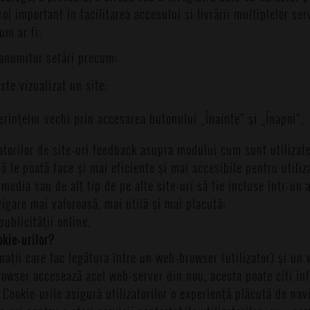
ol important în facilitarea accesului şi livrării multiplelor serv
um ar fi:
 anumitor setări precum:
ste vizualizat un site;
rinţelor vechi prin accesarea butonului „Înainte” şi „Înapoi”.
atorilor de site-uri feedback asupra modului cum sunt utilizate 
 să le poată face şi mai eficiente şi mai accesibile pentru utiliz
imedia sau de alt tip de pe alte site-uri să fie incluse într-un
igare mai valoroasă, mai utilă şi mai placută;
ublicităţii online.
kie-urilor?
maţii care fac legătura între un web-browser (utilizator) şi u
rowser accesează acel web-server din nou, acesta poate citi inf
 Cookie-urile asigură utilizatorilor o experienţă plăcută de nav