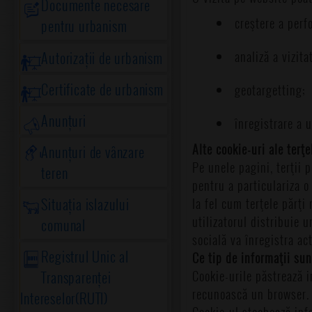
Documente necesare
creştere a perf
pentru urbanism
Autorizații de urbanism
analiză a vizitat
Certificate de urbanism
geotargetting;
Anunțuri
înregistrare a ut
Alte cookie-uri ale terţe
Anunțuri de vânzare
Pe unele pagini, terţii 
teren
pentru a particulariza o
Situația islazului
la fel cum terţele părţi
utilizatorul distribuie 
comunal
socială va înregistra act
Registrul Unic al
Ce tip de informaţii sun
Cookie-urile păstrează i
Transparenței
recunoască un browser. 
Intereselor(RUTI)
Cookie-ul stochează inf