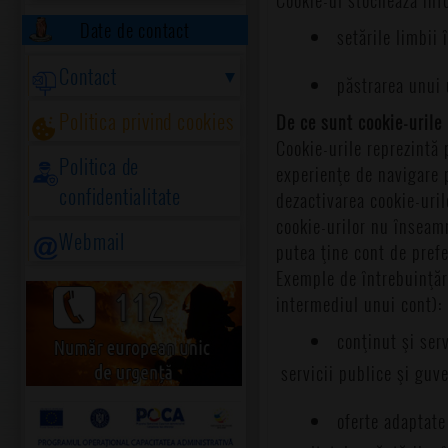
Date de contact
setările limbii
Contact
păstrarea unui 
Politica privind cookies
De ce sunt cookie-urile
Cookie-urile reprezintă 
Politica de
experienţe de navigare p
confidentialitate
dezactivarea cookie-uril
cookie-urilor nu înseamn
Webmail
putea ţine cont de prefe
Exemple de întrebuinţări
intermediul unui cont):
conţinut şi serv
servicii publice şi guv
oferte adaptate 