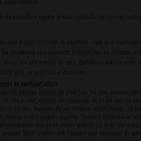
 în limba română);
lor de protecţie a copiilor privind conţinutul pe Internet (opţi
mizarea şi caracteristicile de analytics – cum ar fi: confirmar
e tip de conţinut este vizualizat şi modul cum un utilizator aj
 direct, din alte website-uri etc.). Deţinătorii website-urilor 
site-urile, în beneficiul utilizatorilor.
egate de confidenţialitate
uşi! Ele folosesc formate tip plain text. Nu sunt alcătuite din
u pot rula în mod automat. În consecinţă, nu se pot duplica sau 
eplica din nou. Deoarece nu pot îndeplini aceste funcţii, nu pot
uşi, folosite pentru scopuri negative. Deoarece stochează inform
al utilizatorilor, atât pe un anume website cât şi pe alte websit
de Spyware. Multe produse anti-spyware sunt conştiente de aces
ie-urile pentru a fi şterse, în cadrul procedurilor de ştergere