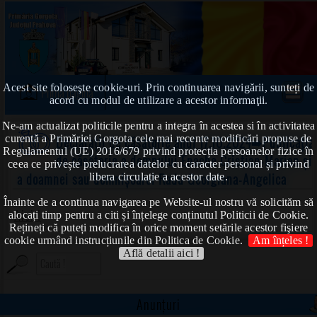
Acest site foloseşte cookie-uri. Prin continuarea navigării, sunteți de
Prima pagină
acord cu modul de utilizare a acestor informaţii.
Ne-am actualizat politicile pentru a integra în acestea si în activitatea
curentă a Primăriei Gorgota cele mai recente modificări propuse de
Declarații de căsătorie anul 17.10.2024
➠Publicația
Regulamentul (UE) 2016/679 privind protecția persoanelor fizice în
de căsătorie a domnului Enache Cristian-Marian și
ceea ce privește prelucrarea datelor cu caracter personal și privind
a doamnei sau domnișoarei Radu Georgiana-Angelica
libera circulație a acestor date.
Înainte de a continua navigarea pe Website-ul nostru vă solicităm să
Aici !
alocați timp pentru a citi și înțelege conținutul Politicii de Cookie.
Rețineți că puteți modifica în orice moment setările acestor fişiere
cookie urmând instrucțiunile din Politica de Cookie.
Am înțeles !
Află detalii aici !
Anunțuri