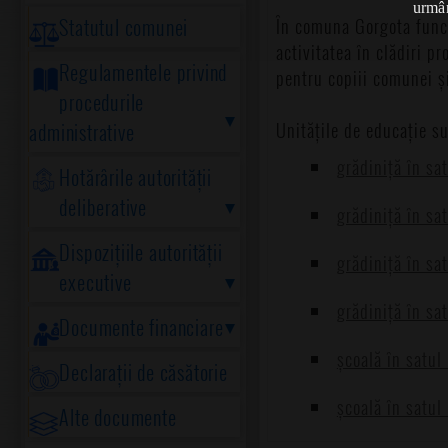
urmân
Statutul comunei
În comuna Gorgota funcț
activitatea în clădiri p
Regulamentele privind
pentru copiii comunei și
procedurile
Unitățile de educație su
administrative
grădiniță în sa
Hotărârile autorității
deliberative
grădiniță în sa
Dispozițiile autorității
grădiniță în sa
executive
grădiniță în sa
Documente financiare
școală în satul
Declarații de căsătorie
școală în satul
Alte documente