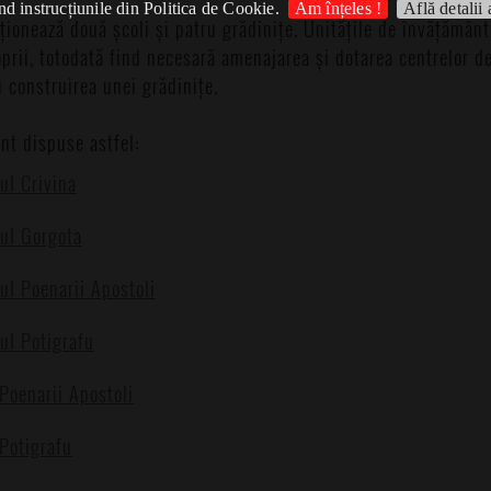
d instrucțiunile din Politica de Cookie.
Am înțeles !
Află detalii 
ionează două școli și patru grădinițe. Unitățile de învățământ
roprii, totodată find necesară amenajarea și dotarea centrelor de
 construirea unei grădinițe.
nt dispuse astfel:
tul Crivina
tul Gorgota
tul Poenarii Apostoli
tul Potigrafu
 Poenarii Apostoli
 Potigrafu