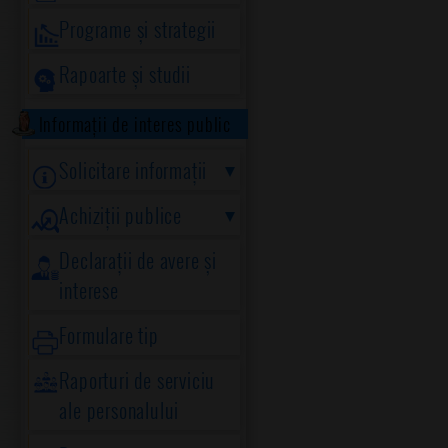
Programe și strategii
Rapoarte și studii
Informații de interes public
Solicitare informații
Achiziții publice
Declarații de avere și
interese
Formulare tip
Raporturi de serviciu
ale personalului