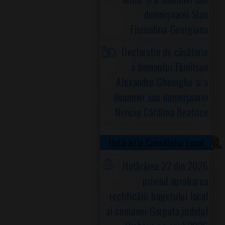
domnișoarei Stan
Florentina-Georgiana
Declarația de căsătorie
a domnului Tămîrsan
Alexandru-Gheorghe și a
doamnei sau domnișoarei
Nenciu Cătălina Beatrice
Hotărârile Consiliului Local
Hotărârea 22 din 2026
privind aprobarea
rectificării bugetului local
al comunei Gorgota,judeţul