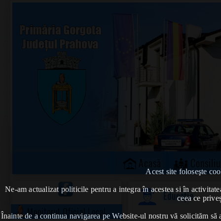
Acasă
Consiliu
Acest site foloseşte coo
Ne-am actualizat politicile pentru a integra în acestea si în activi
Educație
ceea ce priveș
Monitorul Oficial Local
Înainte de a continua navigarea pe Website-ul nostru vă solicităm să al