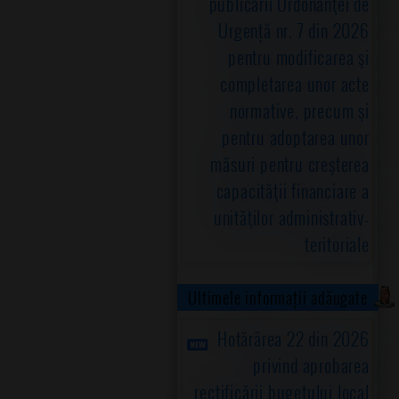
publicării Ordonanţei de
Urgență nr. 7 din 2026
pentru modificarea şi
completarea unor acte
normative, precum şi
pentru adoptarea unor
măsuri pentru creşterea
capacităţii financiare a
unităţilor administrativ-
teritoriale
Ultimele informații adăugate
Hotărârea 22 din 2026
privind aprobarea
rectificării bugetului local