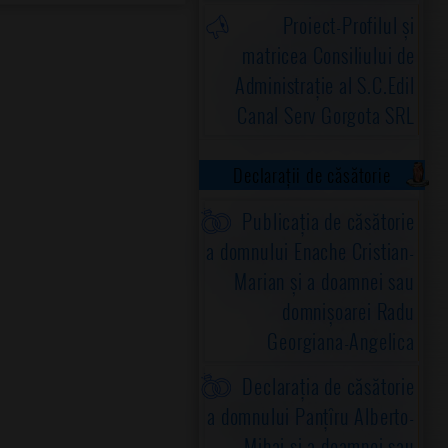
Proiect-Profilul și
matricea Consiliului de
Administrație al S.C.Edil
Canal Serv Gorgota SRL
Declarații de căsătorie
Publicația de căsătorie
a domnului Enache Cristian-
Marian și a doamnei sau
domnișoarei Radu
Georgiana-Angelica
Declarația de căsătorie
a domnului Panțîru Alberto-
Mihai și a doamnei sau