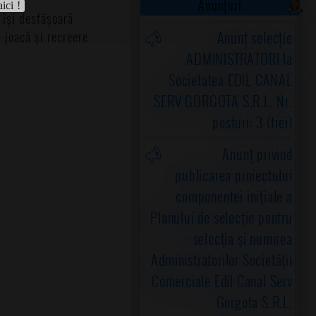
Anunțuri
aici !
 își desfășoară
Anunț selecție
 joacă și recreere
ADMINISTRATORI la
Societatea EDIL CANAL
SERV GORGOTA S.R.L. Nr.
posturi: 3 (trei)
Anunț privind
publicarea proiectului
componentei iniţiale a
Planului de selecţie pentru
selecţia şi numirea
Administratorilor Societăţii
Comerciale Edil Canal Serv
Gorgota S.R.L.