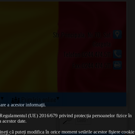
Str.Principala, Nr.70, Sat
Gorgota
Telefon:0244.474.511
Fax:0244.474.511
ă
Primăria online
are a acestor informaţii.
de Regulamentul (UE) 2016/679 privind protecția persoanelor fizice în
a acestor date.
ineți că puteți modifica în orice moment setările acestor fişiere cookie