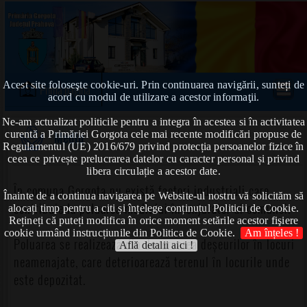
Acest site foloseşte cookie-uri. Prin continuarea navigării, sunteți de
Prima pagină
acord cu modul de utilizare a acestor informaţii.
Ne-am actualizat politicile pentru a integra în acestea si în activitatea
curentă a Primăriei Gorgota cele mai recente modificări propuse de
Mediu
Regulamentul (UE) 2016/679 privind protecția persoanelor fizice în
ceea ce privește prelucrarea datelor cu caracter personal și privind
libera circulație a acestor date.
În comuna Gorgota nu există factori industriali care
Înainte de a continua navigarea pe Website-ul nostru vă solicităm să
contribuie la poluarea mediului înconjurator al comunei.
alocați timp pentru a citi și înțelege conținutul Politicii de Cookie.
Rețineți că puteți modifica în orice moment setările acestor fişiere
cookie urmând instrucțiunile din Politica de Cookie.
Am înțeles !
Poluarea se realizează din deversarea deșeurilor în locuri
Află detalii aici !
neamenajate, care deterioarează terenul în locurile unde
este depozitat.