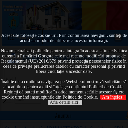
Acest site foloseşte cookie-uri. Prin continuarea navigării, sunteți de
Prima pagină
acord cu modul de utilizare a acestor informaţii.
Ne-am actualizat politicile pentru a integra în acestea si în activitatea
curentă a Primăriei Gorgota cele mai recente modificări propuse de
Declarații de avere anul 2023
➠Olaru Georgiana
Regulamentul (UE) 2016/679 privind protecția persoanelor fizice în
ceea ce privește prelucrarea datelor cu caracter personal și privind
libera circulație a acestor date.
Aici !
Înainte de a continua navigarea pe Website-ul nostru vă solicităm să
alocați timp pentru a citi și înțelege conținutul Politicii de Cookie.
Rețineți că puteți modifica în orice moment setările acestor fişiere
cookie urmând instrucțiunile din Politica de Cookie.
Am înțeles !
Află detalii aici !
Anunțuri