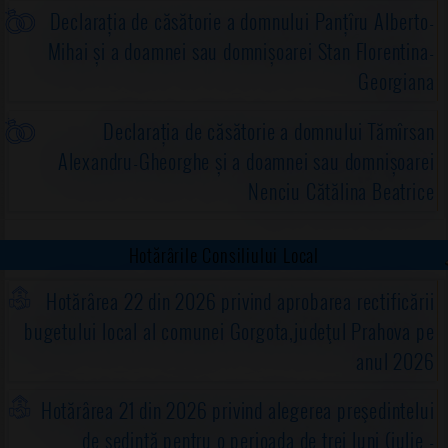
Declarația de căsătorie a domnului Panțîru Alberto-
Mihai și a doamnei sau domnișoarei Stan Florentina-
Georgiana
Declarația de căsătorie a domnului Tămîrsan
Alexandru-Gheorghe și a doamnei sau domnișoarei
Nenciu Cătălina Beatrice
Hotărârile Consiliului Local
Hotărârea 22 din 2026 privind aprobarea rectificării
bugetului local al comunei Gorgota,judeţul Prahova pe
anul 2026
Hotărârea 21 din 2026 privind alegerea preşedintelui
de şedinţă pentru o perioada de trei luni (iulie -