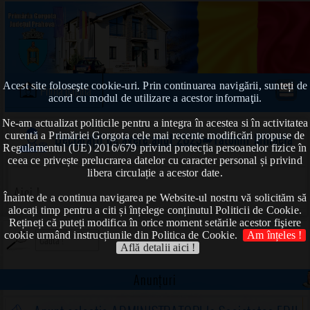
Acest site foloseşte cookie-uri. Prin continuarea navigării, sunteți de
Prima pagină
acord cu modul de utilizare a acestor informaţii.
Ne-am actualizat politicile pentru a integra în acestea si în activitatea
curentă a Primăriei Gorgota cele mai recente modificări propuse de
Declarații de avere anul 2023
➠Tatomir Mihaela
Regulamentul (UE) 2016/679 privind protecția persoanelor fizice în
ceea ce privește prelucrarea datelor cu caracter personal și privind
libera circulație a acestor date.
Aici !
Înainte de a continua navigarea pe Website-ul nostru vă solicităm să
alocați timp pentru a citi și înțelege conținutul Politicii de Cookie.
Rețineți că puteți modifica în orice moment setările acestor fişiere
cookie urmând instrucțiunile din Politica de Cookie.
Am înțeles !
Află detalii aici !
Anunțuri