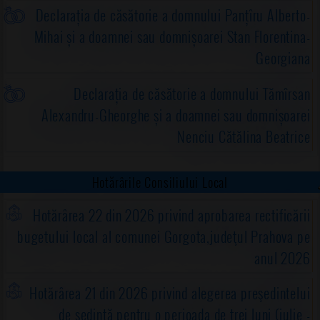
Declarația de căsătorie a domnului Panțîru Alberto-
Mihai și a doamnei sau domnișoarei Stan Florentina-
Georgiana
Declarația de căsătorie a domnului Tămîrsan
Alexandru-Gheorghe și a doamnei sau domnișoarei
Nenciu Cătălina Beatrice
Hotărârile Consiliului Local
Hotărârea 22 din 2026 privind aprobarea rectificării
bugetului local al comunei Gorgota,judeţul Prahova pe
anul 2026
Hotărârea 21 din 2026 privind alegerea preşedintelui
de şedinţă pentru o perioada de trei luni (iulie -