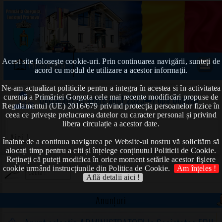
Acest site foloseşte cookie-uri. Prin continuarea navigării, sunteți de
Prima pagină
acord cu modul de utilizare a acestor informaţii.
Ne-am actualizat politicile pentru a integra în acestea si în activitatea
curentă a Primăriei Gorgota cele mai recente modificări propuse de
Declarații de avere anul 2023
➠Popa Bogdan
Regulamentul (UE) 2016/679 privind protecția persoanelor fizice în
ceea ce privește prelucrarea datelor cu caracter personal și privind
libera circulație a acestor date.
Aici !
Înainte de a continua navigarea pe Website-ul nostru vă solicităm să
alocați timp pentru a citi și înțelege conținutul Politicii de Cookie.
Rețineți că puteți modifica în orice moment setările acestor fişiere
cookie urmând instrucțiunile din Politica de Cookie.
Am înțeles !
Află detalii aici !
Anunțuri