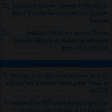
Declarația de căsătorie a domnului Panțîru Alberto-
Mihai și a doamnei sau domnișoarei Stan Florentina-
Georgiana
Declarația de căsătorie a domnului Tămîrsan
Alexandru-Gheorghe și a doamnei sau domnișoarei
Nenciu Cătălina Beatrice
Hotărârile Consiliului Local
Hotărârea 22 din 2026 privind aprobarea rectificării
bugetului local al comunei Gorgota,judeţul Prahova pe
anul 2026
Hotărârea 21 din 2026 privind alegerea preşedintelui
de şedinţă pentru o perioada de trei luni (iulie -