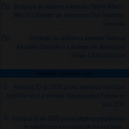
Declarația de căsătorie a domnului Panțîru Alberto-
Mihai și a doamnei sau domnișoarei Stan Florentina-
Georgiana
Declarația de căsătorie a domnului Tămîrsan
Alexandru-Gheorghe și a doamnei sau domnișoarei
Nenciu Cătălina Beatrice
Hotărârile Consiliului Local
Hotărârea 22 din 2026 privind aprobarea rectificării
bugetului local al comunei Gorgota,judeţul Prahova pe
anul 2026
Hotărârea 21 din 2026 privind alegerea preşedintelui
de şedinţă pentru o perioada de trei luni (iulie -