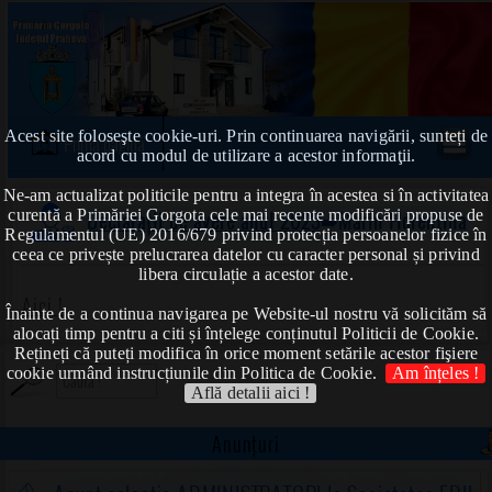
Acest site foloseşte cookie-uri. Prin continuarea navigării, sunteți de
Prima pagină
acord cu modul de utilizare a acestor informaţii.
Ne-am actualizat politicile pentru a integra în acestea si în activitatea
curentă a Primăriei Gorgota cele mai recente modificări propuse de
Declarații de avere anul 2023
➠Marin Florentina
Regulamentul (UE) 2016/679 privind protecția persoanelor fizice în
ceea ce privește prelucrarea datelor cu caracter personal și privind
libera circulație a acestor date.
Aici !
Înainte de a continua navigarea pe Website-ul nostru vă solicităm să
alocați timp pentru a citi și înțelege conținutul Politicii de Cookie.
Rețineți că puteți modifica în orice moment setările acestor fişiere
cookie urmând instrucțiunile din Politica de Cookie.
Am înțeles !
Află detalii aici !
Anunțuri