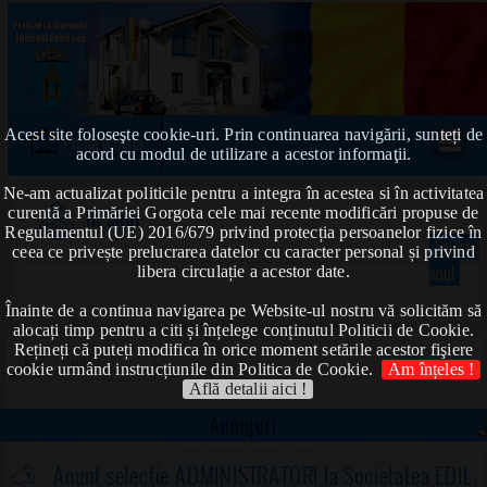
Acest site foloseşte cookie-uri. Prin continuarea navigării, sunteți de
Prima pagină
acord cu modul de utilizare a acestor informaţii.
Ne-am actualizat politicile pentru a integra în acestea si în activitatea
curentă a Primăriei Gorgota cele mai recente modificări propuse de
în anul
Regulamentul (UE) 2016/679 privind protecția persoanelor fizice în
Selectea
ceea ce privește prelucrarea datelor cu caracter personal și privind
anul
libera circulație a acestor date.
Înainte de a continua navigarea pe Website-ul nostru vă solicităm să
alocați timp pentru a citi și înțelege conținutul Politicii de Cookie.
Rețineți că puteți modifica în orice moment setările acestor fişiere
cookie urmând instrucțiunile din Politica de Cookie.
Am înțeles !
Află detalii aici !
Anunțuri
Anunț selecție ADMINISTRATORI la Societatea EDIL