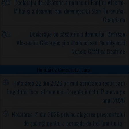
Declarația de căsătorie a domnului Panțîru Alberto-
Mihai și a doamnei sau domnișoarei Stan Florentina-
Georgiana
Declarația de căsătorie a domnului Tămîrsan
Alexandru-Gheorghe și a doamnei sau domnișoarei
Nenciu Cătălina Beatrice
Hotărârile Consiliului Local
Hotărârea 22 din 2026 privind aprobarea rectificării
bugetului local al comunei Gorgota,judeţul Prahova pe
anul 2026
Hotărârea 21 din 2026 privind alegerea preşedintelui
de şedinţă pentru o perioada de trei luni (iulie -