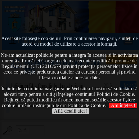
Acest site foloseşte cookie-uri. Prin continuarea navigării, sunteți de
Prima pagină
acord cu modul de utilizare a acestor informaţii.
Ne-am actualizat politicile pentru a integra în acestea si în activitatea
Anul
curentă a Primăriei Gorgota cele mai recente modificări propuse de
Hotărârile consiliului local în anul
Regulamentul (UE) 2016/679 privind protecția persoanelor fizice în
2015
ceea ce privește prelucrarea datelor cu caracter personal și privind
libera circulație a acestor date.
Apasă
Hotărârea 51 a Consiliului Local privind
2015
Înainte de a continua navigarea pe Website-ul nostru vă solicităm să
alocați timp pentru a citi și înțelege conținutul Politicii de Cookie.
Rețineți că puteți modifica în orice moment setările acestor fişiere
aprobarea nivelurilor impozitelor și taxelor
!
Apasă
Hotărârea 57 din 2015 privind încadrarea
2015
cookie urmând instrucțiunile din Politica de Cookie.
Am înțeles !
Află detalii aici !
locale pentru anul 2016 la nivelul UAT Gorgota,
terenurilor pe zone și categorii de folosință, în
!
județul Prahova
intravilan și extravilan la nivelul comunei