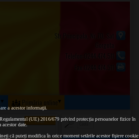
Str.Principala, Nr.70, Sat
Gorgota
Telefon:0244.474.511
Fax:0244.474.511
ă
Primăria online
are a acestor informaţii.
Anul
de Regulamentul (UE) 2016/679 privind protecția persoanelor fizice în
a acestor date.
ineți că puteți modifica în orice moment setările acestor fişiere cookie