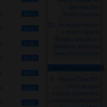
domnișoarei Stan
Florentina-Georgiana
Apasă !
16
Declarația de căsătorie
Apasă !
16
a domnului Tămîrsan
Alexandru-Gheorghe și a
Apasă !
16
doamnei sau domnișoarei
Nenciu Cătălina Beatrice
Apasă !
16
Hotărârile Consiliului Local
Apasă !
16
Hotărârea 22 din 2026
privind aprobarea
Apasă !
16
rectificării bugetului local
al comunei Gorgota,judeţul
Apasă !
16