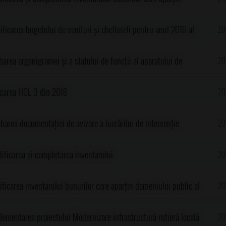
 al comunei Gorgota
ficarea bugetului de venituri și cheltuieli pentru anul 2016 al
20
barea organigramei și a statului de funcții al aparatului de
20
ui comunei Gorgota pentru 2016
ocarea HCL 9 din 2016
20
barea documentației de avizare a lucrărilor de intervenție
20
ificarea și completarea inventarului
20
ficarea inventarului bunurilor care aparțin domeniului public al
20
a HCL 23 din 1999
lementarea proiectului Modernizare infrastructură rutieră locală
20