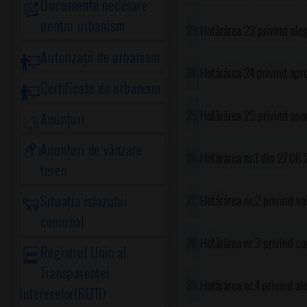
Documente necesare
în comuna Gorgota
pentru urbanism
Hotărârea 23 privind ale
Autorizații de urbanism
Hotărârea 24 privind apro
Certificate de urbanism
al comunei Gorgota
Hotărârea 25 privind aso
Anunțuri
Anunțuri de vânzare
obiectivului de investiții
Hotărârea nr.1 din 27.06.
teren
al comunei Gorgota, jude
Situația islazului
Hotărârea nr.2 privind val
comunal
de 5 iunie 2016, ce comp
Hotărârea nr.3 privind co
Registrul Unic al
Transparenței
Hotărârea nr.4 privind al
Intereselor(RUTI)