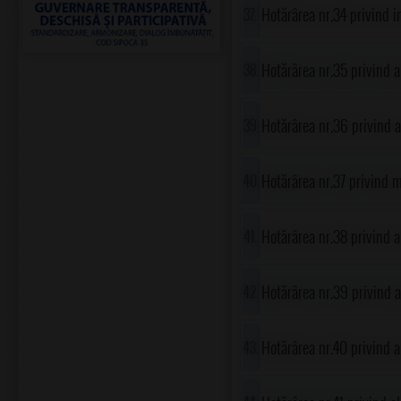
economici în cadrul obiect
Hotărârea nr.34 privind i
comuna Gorgota, județul
comuna Gorgota, județul
Hotărârea nr.35 privind 
aparatului de specialita
Hotărârea nr.36 privind ap
2016, al comunei Gorgota
Hotărârea nr.37 privind m
al comunei Gorgota
Hotărârea nr.38 privind ap
2016, al comunei Gorgota
Hotărârea nr.39 privind a
Hotărârea nr.40 privind a
fondurilor proprii ale un