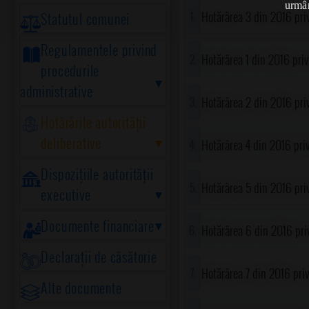
urmân
Hotărârea 3 din 2016 pri
Statutul comunei
Regulamentele privind
aprobarea nivelurilor imp
Hotărârea 1 din 2016 priv
procedurile
județul Prahova
administrative
luni (ianuarie-martie 201
Hotărârea 2 din 2016 priv
Hotărârile autorității
Urbanistic General al co
deliberative
Hotărârea 4 din 2016 pri
2018
Dispozițiile autorității
handicap grav pentru anu
Hotărârea 5 din 2016 priv
executive
repartizarea orelor de mu
Documente financiare
Hotărârea 6 din 2016 priv
Declarații de căsătorie
comunei Gorgota, județu
Hotărârea 7 din 2016 priv
Alte documente
stimulente educaționale, 