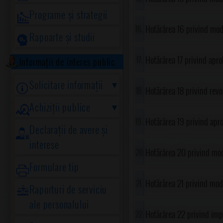
Programe și strategii
domeniului public privat
Hotărârea 16 privind modi
Rapoarte și studii
comunei Gorgota
Hotărârea 17 privind apro
Informații de interes public
Solicitare informații
specialitate al primarul
Hotărârea 18 privind rev
Achiziții publice
Hotărârea 19 privind apro
Declarații de avere și
interese
Hotărârea 20 privind mod
Formulare tip
Hotărârea 21 privind modi
Raporturi de serviciu
ale personalului
comunei Gorgota anexă l
Hotărârea 22 privind imp