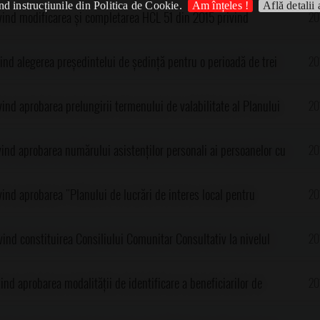
d instrucțiunile din Politica de Cookie.
Am înțeles !
Află detalii 
vind modificarea și completarea HCL 51 din 2015 privind
20
ozitelor și taxelor locale pentru anul 2016 la nivelul UAT Gorgota,
ind alegerea președintelui de ședință pentru o perioadă de trei
20
6)
ind aprobarea prelungirii termenului de valabilitate al Planului
20
munei Gorgota, județul Prahova, până la data de 30 decembrie
vind aprobarea numărului asistenților personali ai persoanelor cu
20
l 2016, la nivelul comunei Gorgota, județul Prahova
ind aprobarea "Planului de lucrări de interes local pentru
20
ncă a beneficiarilor de venit minim garantat", pentru anul 2016
ind constituirea Consiliului Comunitar Consultativ la nivelul
20
l Prahova
ind aprobarea modalității de identificare a beneficiarilor de
20
sub formă de tichete sociale, la nivelul comunei Gorgota, județul