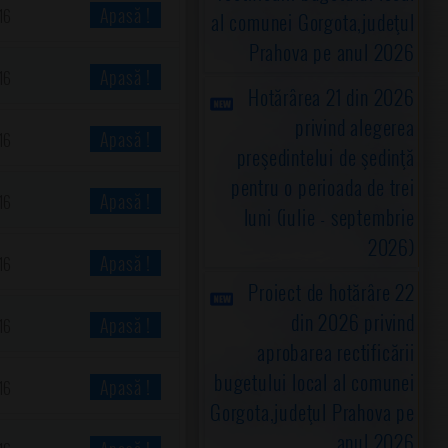
Apasă !
16
al comunei Gorgota,judeţul
Prahova pe anul 2026
Apasă !
16
Hotărârea 21 din 2026
privind alegerea
Apasă !
16
preşedintelui de şedinţă
pentru o perioada de trei
Apasă !
16
luni (iulie - septembrie
2026)
Apasă !
16
Proiect de hotărâre 22
din 2026 privind
Apasă !
16
aprobarea rectificării
bugetului local al comunei
Apasă !
16
Gorgota,judeţul Prahova pe
anul 2026