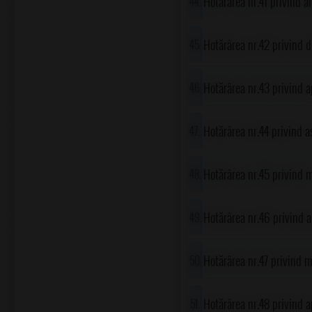
Hotărârea nr.41 privind a
luni(septembrie-noiembr
Hotărârea nr.42 privind 
Prahova, în Comisia de co
Hotărârea nr.43 privind ap
unitatea de învățământ d
2016, al comunei Gorgota
Hotărârea nr.44 privind 
Prahova, în vederea realiz
Hotărârea nr.45 privind 
comuna Gorgota-etapa II
canalizare în unitățile a
Hotărârea nr.46 privind 
Întercomunitară de Apă ș
Consiliului local al comu
Hotărârea nr.47 privind 
comunei Gorgota, județul
Hotărârea nr.48 privind a