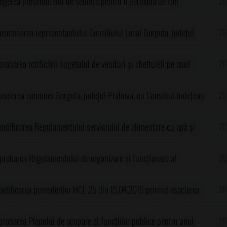
legerea președintelui de ședință pentru o perioadă de trei
20
ie 2016)
desemnarea reprezentantului Consiliului Local Gorgota, județul
20
ncurs pentru ocuparea funcției de director și director adjunct la
robarea rctificării bugetului de venituri și cheltuieli pe anul
20
e stat Școala Gimnazială sat Potigrafu, comuna Gorgota-P.J
, județul Prahova
asocierea comunei Gorgota, județul Prahova, cu Consiliul Județean
20
ării obiectivului de investiții "Extindere de alimentare cu apă în
modificarea Regulamentului serviciului de alimentare cu apă și
20
"
dministrativ-teritoriale membre ale Asociației de Dezvoltare
aprobarea Regulamentului de organizare și funcționare al
20
i Canalizare
nei Gorgota, județul Prahova
modificarea prevederilor HCL 25 din 15.04.2016 privind asocierea
20
 Prahova cu Consiliul Județean Prahova în vederea realizării
probarea Planului de ocupare al funcțiilor publice pentru anul
20