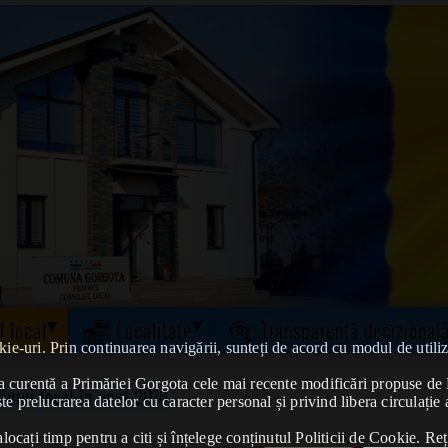
l local
Localitate
Transparență decizional
kie-uri. Prin continuarea navigării, sunteți de acord cu modul de utiliz
tatea curentă a Primăriei Gorgota cele mai recente modificări propuse 
liului local în anul 2016
te prelucrarea datelor cu caracter personal și privind libera circulație 
ocați timp pentru a citi și înțelege conținutul Politicii de Cookie. Reț