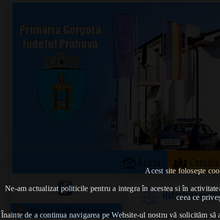
Acasă
Consiliu
Acest site foloseşte coo
Ne-am actualizat politicile pentru a integra în acestea si în activi
Hotărârile consi
ceea ce priveș
Monitorul Oficial Local
Înainte de a continua navigarea pe Website-ul nostru vă solicităm să al