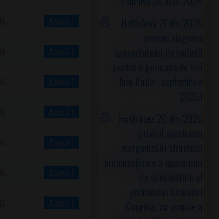
Prahova pe anul 2026
Apasă !
Hotărârea 21 din 2026
16
privind alegerea
preşedintelui de şedinţă
Apasă !
16
pentru o perioada de trei
luni (iulie - septembrie
Apasă !
16
2026)
Apasă !
16
Hotărârea 20 din 2026
privind aprobarea
Apasă !
16
reorganizării structurii
organizatorice a aparatului
Apasă !
16
de specialitate al
primarului Comunei
Apasă !
16
Gorgota, ca urmare a