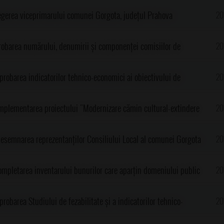
legerea viceprimarului comunei Gorgota, județul Prahova
20
robarea numărului, denumirii și componenței comisiilor de
20
lui Local al comunei Gorgota, judetul Prahova
probarea indicatorilor tehnico-economici ai obiectivului de
20
ămin cultural-extindere corp C1, desființare anexa C2, construire
implementarea proiectului "Modernizare cămin cultural-extindere
20
le și pietonale, parcare, utilități, branșamente și organizare de
 C2, construire împrejmuire, alei carosabile și pietonale, parcare,
desemnarea reprezentanților Consiliului Local al comunei Gorgota
20
omuna Gorgota, Sat Potigrafu"
 organizare de șantier, jude.Prahova, comuna Gorgota, Sat
ație al Școlii Gimnaziale sat Potigrafu, comuna Gorgota, judetul
completarea inventarului bunurilor care aparțin domeniului public
20
lar 2015-2016
țul Prahova, anexă la HCL nr.23 din 1999
robarea Studiului de fezabilitate și a indicatorilor tehnico-
20