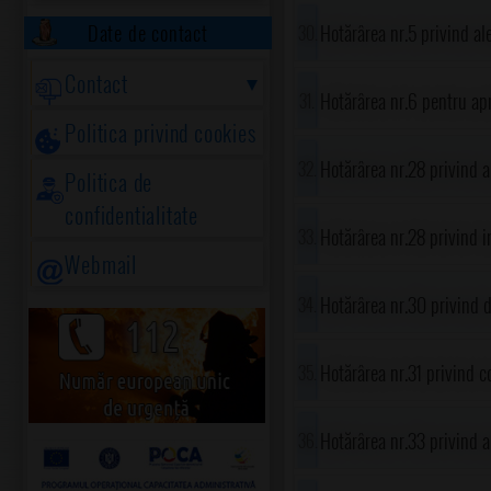
Hotărârea nr.5 privind a
Date de contact
Contact
Hotărârea nr.6 pentru ap
Politica privind cookies
specialitate ale Consiliu
Hotărârea nr.28 privind a
Politica de
confidentialitate
investiții "Modernizare c
Hotărârea nr.28 privind 
Webmail
împrejmuire, alei carosabi
corp C1, desființare anexa
Hotărârea nr.30 privind 
șantier, jude.Prahova, c
utilități, branșamente și
în Consiliul de Administr
Hotărârea nr.31 privind 
Potigrafu"
Prahova, pentru anul șco
al comunei Gorgota, jude
Hotărârea nr.33 privind ap