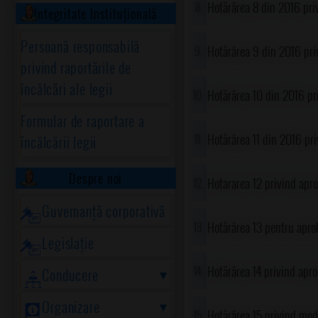
Hotărârea 8 din 2016 priv
Integritate Instituțională
Prahova
financiare a proiectului "
Persoană responsabilă
Hotărârea 9 din 2016 pri
privind raportările de
Locală pentru Grupul de 
rutieră locala în comuna
încălcări ale legii
Hotărârea 10 din 2016 pri
Formular de raportare a
încheierea exercițiului bu
Hotărârea 11 din 2016 pri
încălcării legii
de dezvoltare utilizată î
2016 al comunei Gorgota
Despre noi
Hotararea 12 privind apro
Guvernanță corporativă
stat pentru anul școlar 
Hotărârea 13 pentru apro
Legislație
individuale ale secretar
Hotărârea 14 privind ap
Conducere
Organizare
Hotărârea 15 privind modi