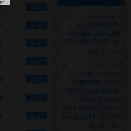
Anunțuri
aici !
Apasă !
16
Anunț selecție
ADMINISTRATORI la
Apasă !
16
Societatea EDIL CANAL
SERV GORGOTA S.R.L. Nr.
Apasă !
16
posturi: 3 (trei)
Apasă !
16
Anunț privind
publicarea proiectului
Apasă !
16
componentei iniţiale a
Planului de selecţie pentru
Apasă !
16
selecţia şi numirea
Administratorilor Societăţii
Apasă !
Comerciale Edil Canal Serv
16
Gorgota S.R.L.