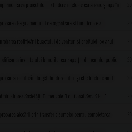
ivului de investiții:"Extinedere rețele de canalizare și apă în
mplementarea proiectului "Extindere rețele de canalizare și apă în
20
 Prahova"
 Prahova"
aprobarea Regulamentului de organizare și funcționare al
20
te al primarului comunei Gorgota, județul Prahova
robarea rectificării bugetului de venituri și cheltuieli pe anul
20
, judetul Prahova
odificarea inventarului bunurilor care aparțin domeniului public
20
robarea rectificării bugetului de venituri și cheltuieli pe anul
20
, județul Prahova
dministrarea Societății Comerciale "Edil Canal Serv S.R.L."
20
probarea alocării prin transfer a sumelor pentru completarea
20
ităților de cult din comuna Gorgota, județul Prahova, în anul 2016