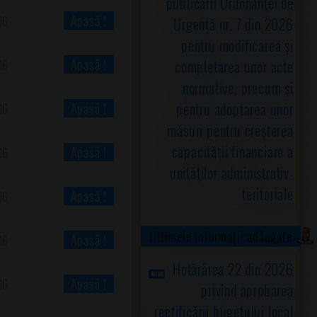
publicării Ordonanţei de
Apasă !
16
Urgență nr. 7 din 2026
pentru modificarea şi
Apasă !
completarea unor acte
16
normative, precum şi
pentru adoptarea unor
Apasă !
16
măsuri pentru creşterea
capacităţii financiare a
Apasă !
16
unităţilor administrativ-
teritoriale
Apasă !
16
Ultimele informații adăugate
Apasă !
16
Hotărârea 22 din 2026
Apasă !
16
privind aprobarea
rectificării bugetului local