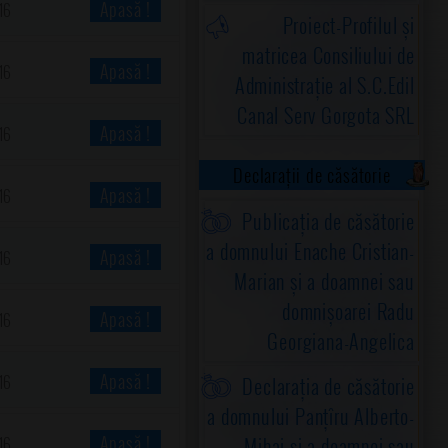
Apasă !
16
Proiect-Profilul și
matricea Consiliului de
Apasă !
16
Administrație al S.C.Edil
Canal Serv Gorgota SRL
Apasă !
16
Declarații de căsătorie
Apasă !
16
Publicația de căsătorie
a domnului Enache Cristian-
Apasă !
16
Marian și a doamnei sau
domnișoarei Radu
Apasă !
16
Georgiana-Angelica
Apasă !
16
Declarația de căsătorie
a domnului Panțîru Alberto-
Apasă !
Mihai și a doamnei sau
16