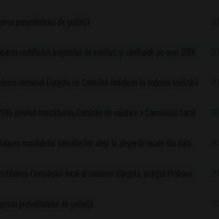
gerea președintelui de ședință
20
barea rectificării bugetului de venituri și cheltuieli pe anul 2016
20
cierea comunei Gorgota cu Consiliul Județean în vederea realizării
20
 Amenajare trotuare, parcări, rigole betonate
2016 privind constituirea Comisiei de validare a Consiliului Local
20
țul Prahova
idarea mandatelor consilierilor aleși la alegerile locale din data
20
un Consiliul local al comunei Gorgota, judetul Prahova
nstituirea Consiliului local al comunei Gorgota, județul Prahova
20
egerea președintelui de ședință
20