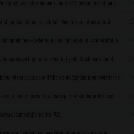
ind aprobarea cotizației pentru anul 2016 destinată susținerii
20
Sprijin financiar în vederea elaborării Strategiei de Dezvoltare
vind implementarea proiectului "Modernizare infrastructură
20
Acțiune Locală Cricov-Provița-Prahova"
 Gorgota, județul Prahova"
vind aprobarea excedentului anual al bugetului local rezultat la
20
getar al anului 2015 ca sursă de finanțare a cheltuielilor secțiunii
vind aprobarea bugetului de venituri și cheltuieli pentru anul
20
n anul 2016
, județul Prahova
barea rețelei școlare a unităților de învățământ preuniversitar de
20
2016-2017 la nivelul comunei Gorgota, județul Prahova
barea propunerii privind evaluarea performanțelor profesionale
20
ului comunei Gorgota pentru anul 2015
robarea documentației pentru PUZ
20
ficarea și completarea inventarului bunurilor care aparțin
20