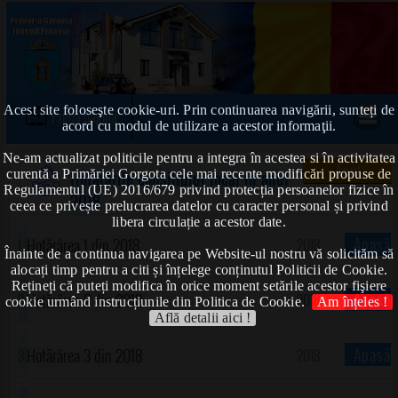
Acest site foloseşte cookie-uri. Prin continuarea navigării, sunteți de
Prima pagină
acord cu modul de utilizare a acestor informaţii.
Ne-am actualizat politicile pentru a integra în acestea si în activitatea
Anul
curentă a Primăriei Gorgota cele mai recente modificări propuse de
Hotărârile consiliului local în anul
Regulamentul (UE) 2016/679 privind protecția persoanelor fizice în
2018
ceea ce privește prelucrarea datelor cu caracter personal și privind
libera circulație a acestor date.
Apasă
Hotărârea 1 din 2018
2018
Înainte de a continua navigarea pe Website-ul nostru vă solicităm să
alocați timp pentru a citi și înțelege conținutul Politicii de Cookie.
Rețineți că puteți modifica în orice moment setările acestor fişiere
!
Apasă
Hotărârea 2 din 2018
2018
cookie urmând instrucțiunile din Politica de Cookie.
Am înțeles !
Află detalii aici !
!
Apasă
Hotărârea 3 din 2018
2018