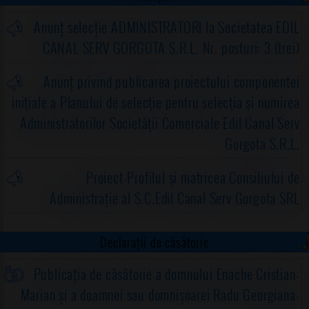
obiectivului de investiții "Amenajare troturare,
Anunț selecție ADMINISTRATORI la Societatea EDIL
parcări și rigole betonate pentru scurgerea apei
CANAL SERV GORGOTA S.R.L. Nr. posturi: 3 (trei)
în comuna Gorgota"
Anunț privind publicarea proiectului componentei
iniţiale a Planului de selecţie pentru selecţia şi numirea
Administratorilor Societăţii Comerciale Edil Canal Serv
Gorgota S.R.L.
Proiect-Profilul și matricea Consiliului de
Administrație al S.C.Edil Canal Serv Gorgota SRL
Declarații de căsătorie
Publicația de căsătorie a domnului Enache Cristian-
Marian și a doamnei sau domnișoarei Radu Georgiana-