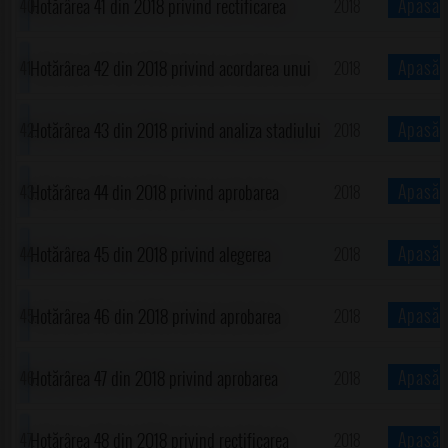
Apasă
Hotărârea 41 din 2018 privind rectificarea
2018
comunei Gorgota, județul Prahova
Județean Prahova în vederea realizării
bugetului local de venituri și cheltuieli pentru
!
Apasă
Hotărârea 42 din 2018 privind acordarea unui
2018
obiectivului de investiții "Amenajare trotuare,
anul 2018 al comunei Gorgota, județul Prahova
ajutor de urgență
!
Apasă
Hotărârea 43 din 2018 privind analiza stadiului
2018
parcări și rigole betonate pentru scurgerea apei
de înscriere a datelor în registrul agricol pentru
!
Apasă
Hotărârea 44 din 2018 privind aprobarea
2018
în comuna Gorgota"
semestrul I...
cumpărării unui imobil (teren și construcții)
!
Apasă
Hotărârea 45 din 2018 privind alegerea
2018
președintelui de ședință pentru o perioadă de
!
Apasă
Hotărârea 46 din 2018 privind aprobarea
2018
trei luni(noiembrie 2018-ianuarie 2019)
prelungirii termenului de valabilitate al
!
Apasă
Hotărârea 47 din 2018 privind aprobarea
2018
Planului Urbanistic General al comunei
modificării și completării Regulamentului
!
Apasă
Hotărârea 48 din 2018 privind rectificarea
2018