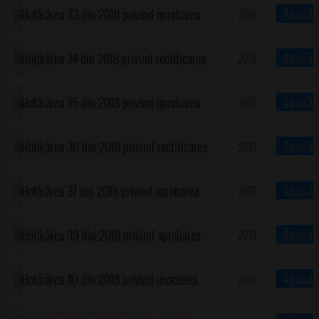
reprezentanților Consiliului Local al Comunei
!
Apasă
Hotărârea 33 din 2018 privind aprobarea
2018
Gorgota în Consiliul de administrație și în
desființării construcțiilor propuse spre
!
Apasă
Hotărârea 34 din 2018 privind rectificarea
2018
Comisia pentru evaluarea...
desființare în cadrul proiectului "Modernizare..."
bugetului local de venituri și cheltuieli pentru
!
Apasă
Hotărârea 35 din 2018 privind aprobarea
2018
anul 2018 al comunei Gorgota, județul Prahova
cumpărării unor imobile(terenuri)
!
Apasă
Hotărârea 36 din 2018 privind rectificarea
2018
bugetului local de venituri și cheltuieli pentru
!
Apasă
Hotărârea 37 din 2018 privind aprobarea
2018
anul 2018...
desființării construcțiilor propuse spre
!
Apasă
Hotărârea 39 din 2018 privind aprobarea
2018
desființare în cadrul proiectului "Modernizare..."
Proiectului de Amenajament pastoral pentru
!
Apasă
Hotărârea 40 din 2018 privind asocierea
2018
pajiștile aflate în proprietatea privată a
comunei Gorgota, județul Prahova cu Consiliul
!