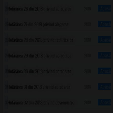
bugetului local de venituri și cheltuieli pentru
!
Apasă
Hotărârea 26 din 2018 privind aprobarea
2018
anul 2018 al comunei Gorgota, județul Prahova
finanțării proiectului "Realizarea Ansamblului
!
Apasă
Hotărârea 27 din 2018 privind alegerea
2018
monument istoric..."
președintelui de ședință pentru o perioadă de
!
Apasă
Hotărârea 28 din 2018 privind rectificarea
2018
trei luni(august 2018-octombrie 2018)
bugetului local de venituri și cheltuieli pentru
!
Apasă
Hotărârea 29 din 2018 privind aprobarea
2018
anul 2018 al comunei Gorgota, județul Prahova
cotizației pentru anul 2018 destinate susținerii
!
Apasă
Hotărârea 30 din 2018 privind aprobarea
2018
financiare a Grupului de AcțiuneLocală Cricov-
documentației pentru PUD-Ridicare restricție
!
Apasă
Hotărârea 31 din 2018 privind aprobarea
2018
Provița-Prahova
de construire...
cumpărării unor imobile(terenuri)
!
Apasă
Hotărârea 32 din 2018 privind desemnarea
2018