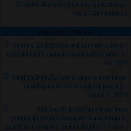
Alexandru-Gheorghe și a doamnei sau domnișoarei
17
03
30
Primar
Proiect de
Consiliul
Proiect PDF!
dispoziție 17
Local
Nenciu Cătălina Beatrice
din 2026
privind
Hotărârile Consiliului Local
convocarea
Consiliului
Hotărârea 22 din 2026 privind aprobarea rectificării
Local al
bugetului local al comunei Gorgota,judeţul Prahova pe
comunei
Gorgota,
anul 2026
judeţul
Prahova în
Hotărârea 21 din 2026 privind alegerea preşedintelui
şedinţă
de şedinţă pentru o perioada de trei luni (iulie -
extraordinară
septembrie 2026)
de îndată
9
03
30
Primar
Proiect de
Proiect PDF!
Hotărârea 20 din 2026 privind aprobarea
dispoziție 9
reorganizării structurii organizatorice a aparatului de
din 2026
specialitate al primarului Comunei Gorgota, ca urmare a
privind