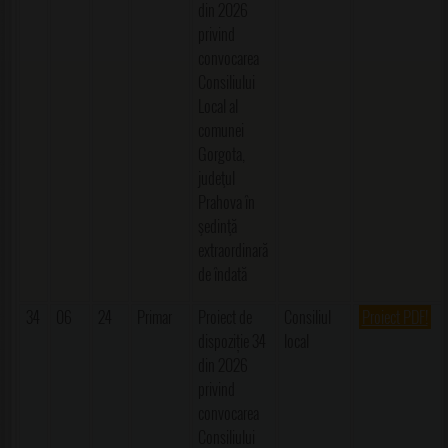
din 2026
privind
convocarea
Consiliului
Local al
comunei
Gorgota,
judeţul
Prahova în
şedinţă
extraordinară
de îndată
34
06
24
Primar
Proiect de
Consiliul
Proiect PDF!
dispoziție 34
local
din 2026
privind
convocarea
Consiliului