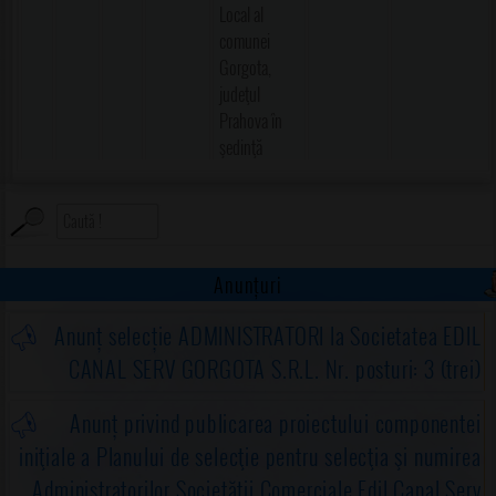
Local al
comunei
Gorgota,
judeţul
Prahova în
şedinţă
extraordinară
de îndată
27
05
04
Primar
Proiect de
Consiliul
Proiect PDF!
dispoziție 27
local
Anunțuri
din 2026
privind
Anunț selecție ADMINISTRATORI la Societatea EDIL
convocarea
CANAL SERV GORGOTA S.R.L. Nr. posturi: 3 (trei)
Consiliului
Local al
Anunț privind publicarea proiectului componentei
comunei
iniţiale a Planului de selecţie pentru selecţia şi numirea
Gorgota,
Administratorilor Societăţii Comerciale Edil Canal Serv
judeţul