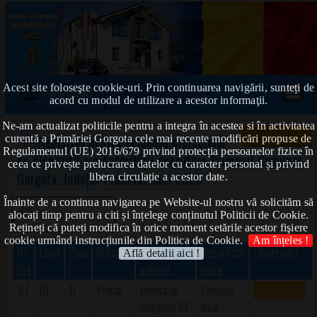
Acest site foloseşte cookie-uri. Prin continuarea navigării, sunteți de
Prima pagină
acord cu modul de utilizare a acestor informaţii.
Ne-am actualizat politicile pentru a integra în acestea si în activitatea
Anul
curentă a Primăriei Gorgota cele mai recente modificări propuse de
Registrul pentru evidența proiectelor
Regulamentul (UE) 2016/679 privind protecția persoanelor fizice în
de dispoziții ale Autorității executive-Primarul Comunei
ceea ce privește prelucrarea datelor cu caracter personal și privind
Gorgota, Județul Prahova, anul 2025
libera circulație a acestor date.
Înainte de a continua navigarea pe Website-ul nostru vă solicităm să
alocați timp pentru a citi și înțelege conținutul Politicii de Cookie.
Rețineți că puteți modifica în orice moment setările acestor fişiere
cookie urmând instrucțiunile din Politica de Cookie.
Am înțeles !
Nr.
Luna
Ziua
Inițiator
Titlul
Repartizat
Observații
Află detalii aici !
Crt
actului
către
67
07
17
Primar
Proiect de
Consiliul
Proiect PDF!
dispoziție 67
local