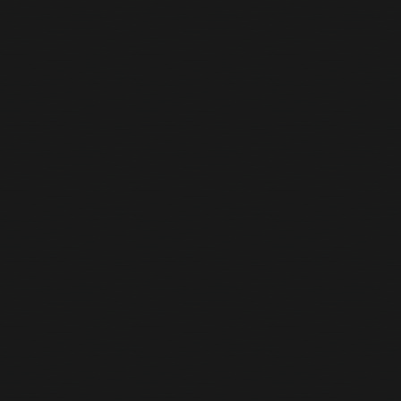
Gorgota,
judeţul
Prahova în
şedinţă
extraordinară
de îndată