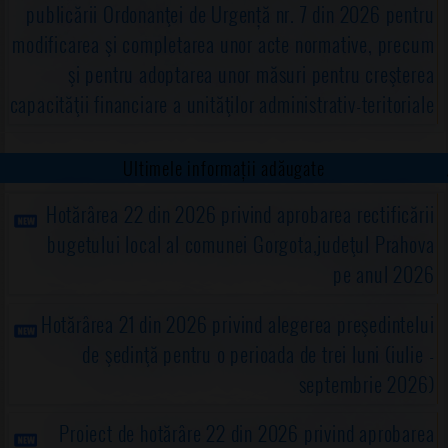
publicării Ordonanţei de Urgență nr. 7 din 2026 pentru
aprobarea
Scrisorii de
modificarea şi completarea unor acte normative, precum
aşteptări
şi pentru adoptarea unor măsuri pentru creşterea
privitor la
capacităţii financiare a unităţilor administrativ-teritoriale
administrarea
şi
conducerea
Ultimele informații adăugate
executivă a
Societă,tii
Hotărârea 22 din 2026 privind aprobarea rectificării
EDIL CANAL
bugetului local al comunei Gorgota,judeţul Prahova
SERV
pe anul 2026
GORGOTA
S.R.l. pentru
Hotărârea 21 din 2026 privind alegerea preşedintelui
perioada
de şedinţă pentru o perioada de trei luni (iulie -
2026-2030
septembrie 2026)
8
02
19
Primar
Proiect de
Consiliul
Proiect PDF!
dispoziție 8
local
Proiect de hotărâre 22 din 2026 privind aprobarea
din 2026