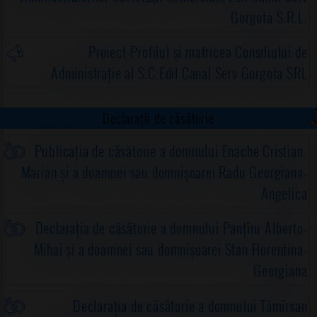
Prahova în
Gorgota S.R.L.
şedinţă
ordinară
Proiect-Profilul și matricea Consiliului de
Administrație al S.C.Edil Canal Serv Gorgota SRL
20
04
15
Primar
Proiect de
Consiliul
Proiect PDF!
dispoziție 20
local
din 2026
Declarații de căsătorie
privind
convocarea
Publicația de căsătorie a domnului Enache Cristian-
Consiliului
Marian și a doamnei sau domnișoarei Radu Georgiana-
Local al
Angelica
comunei
Gorgota,
Declarația de căsătorie a domnului Panțîru Alberto-
judeţul
Prahova în
Mihai și a doamnei sau domnișoarei Stan Florentina-
şedinţă
Georgiana
extraordinară
de îndată
Declarația de căsătorie a domnului Tămîrsan