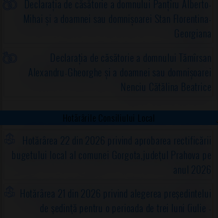
Declarația de căsătorie a domnului Panțîru Alberto-
Mihai și a doamnei sau domnișoarei Stan Florentina-
Georgiana
Declarația de căsătorie a domnului Tămîrsan
Alexandru-Gheorghe și a doamnei sau domnișoarei
Nenciu Cătălina Beatrice
Hotărârile Consiliului Local
Hotărârea 22 din 2026 privind aprobarea rectificării
bugetului local al comunei Gorgota,judeţul Prahova pe
anul 2026
Hotărârea 21 din 2026 privind alegerea preşedintelui
de şedinţă pentru o perioada de trei luni (iulie -