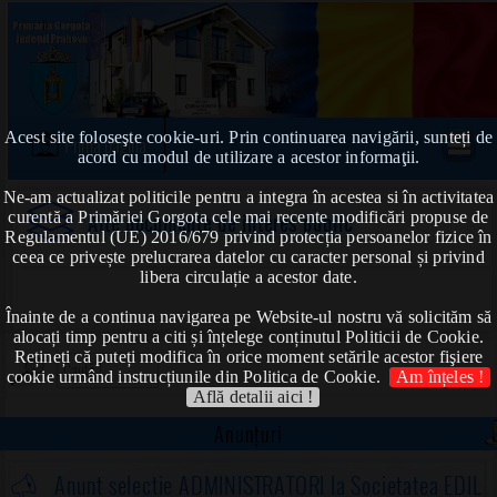
Acest site foloseşte cookie-uri. Prin continuarea navigării, sunteți de
Prima pagină
acord cu modul de utilizare a acestor informaţii.
Ne-am actualizat politicile pentru a integra în acestea si în activitatea
curentă a Primăriei Gorgota cele mai recente modificări propuse de
Alte documente de interes public
Regulamentul (UE) 2016/679 privind protecția persoanelor fizice în
ceea ce privește prelucrarea datelor cu caracter personal și privind
libera circulație a acestor date.
Înainte de a continua navigarea pe Website-ul nostru vă solicităm să
alocați timp pentru a citi și înțelege conținutul Politicii de Cookie.
Rețineți că puteți modifica în orice moment setările acestor fişiere
cookie urmând instrucțiunile din Politica de Cookie.
Am înțeles !
Află detalii aici !
Anunțuri
Anunț selecție ADMINISTRATORI la Societatea EDIL