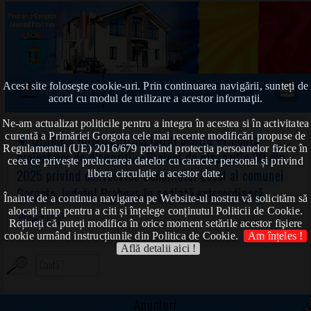
Acest site foloseşte cookie-uri. Prin continuarea navigării, sunteți de
Prima pagină
acord cu modul de utilizare a acestor informaţii.
Ne-am actualizat politicile pentru a integra în acestea si în activitatea
curentă a Primăriei Gorgota cele mai recente modificări propuse de
❖
Ultimele informații
-Registrul pentru evidența
Regulamentul (UE) 2016/679 privind protecția persoanelor fizice în
proiectelor de dispoziții➠Proiect de dispoziție 80 din
ceea ce privește prelucrarea datelor cu caracter personal și privind
2025 privind convocarea Consiliului Local al comunei
libera circulație a acestor date.
Gorgota, judeţul Prahova în şedinţă extraordinară
Înainte de a continua navigarea pe Website-ul nostru vă solicităm să
alocați timp pentru a citi și înțelege conținutul Politicii de Cookie.
Proiect PDF!
Rețineți că puteți modifica în orice moment setările acestor fişiere
cookie urmând instrucțiunile din Politica de Cookie.
Am înțeles !
Află detalii aici !
Anunțuri