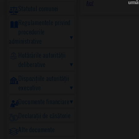
Aici!
urmân
Statutul comunei
Regulamentele privind
procedurile
administrative
Hotărârile autorității
deliberative
Dispozițiile autorității
executive
Documente financiare
Declarații de căsătorie
Alte documente