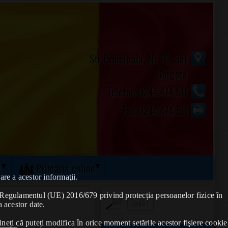
Str.Principala, Nr.70, Sat
Gorgota
Telefon:0244.474.511
Fax:0244.474.511
ă
Primăria online
are a acestor informaţii.
de Regulamentul (UE) 2016/679 privind protecția persoanelor fizice în
a acestor date.
ineți că puteți modifica în orice moment setările acestor fişiere cookie