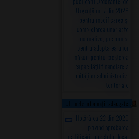
publicării Ordonanţei de
Urgență nr. 7 din 2026
pentru modificarea şi
completarea unor acte
normative, precum şi
pentru adoptarea unor
măsuri pentru creşterea
capacităţii financiare a
unităţilor administrativ-
teritoriale
Ultimele informații adăugate
Hotărârea 22 din 2026
privind aprobarea
rectificării bugetului local