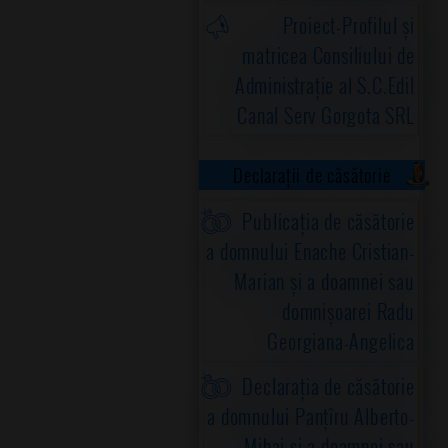
Proiect-Profilul și
matricea Consiliului de
Administrație al S.C.Edil
Canal Serv Gorgota SRL
Declarații de căsătorie
Publicația de căsătorie
a domnului Enache Cristian-
Marian și a doamnei sau
domnișoarei Radu
Georgiana-Angelica
Declarația de căsătorie
a domnului Panțîru Alberto-
Mihai și a doamnei sau