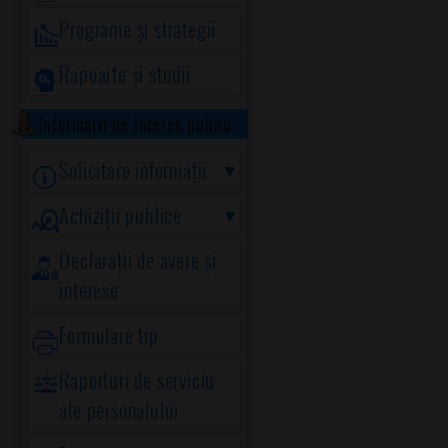
Programe și strategii
Rapoarte și studii
Informații de interes public
Solicitare informații
Achiziții publice
Declarații de avere și
interese
Formulare tip
Raporturi de serviciu
ale personalului