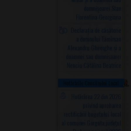
domnișoarei Stan
Florentina-Georgiana
Declarația de căsătorie
a domnului Tămîrsan
Alexandru-Gheorghe și a
doamnei sau domnișoarei
Nenciu Cătălina Beatrice
Hotărârile Consiliului Local
Hotărârea 22 din 2026
privind aprobarea
rectificării bugetului local
al comunei Gorgota,judeţul