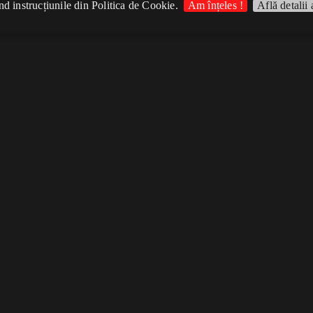
d instrucțiunile din Politica de Cookie.
Am înțeles !
Află detalii 