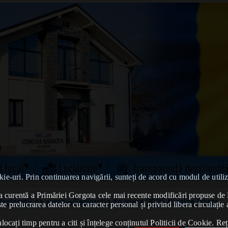
l local
Localitate
Transparență decizional
kie-uri. Prin continuarea navigării, sunteți de acord cu modul de utiliz
tatea curentă a Primăriei Gorgota cele mai recente modificări propuse 
Declarații de avere➠Declarație de avere 2025 Nicolae Florea
te prelucrarea datelor cu caracter personal și privind libera circulație 
ocați timp pentru a citi și înțelege conținutul Politicii de Cookie. Reț