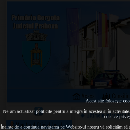
Acasă
Consiliu
Acest site foloseşte coo
Ne-am actualizat politicile pentru a integra în acestea si în activi
❖
Ultimele informații
-
ceea ce priveș
Monitorul Oficial Local
Înainte de a continua navigarea pe Website-ul nostru vă solicităm să al