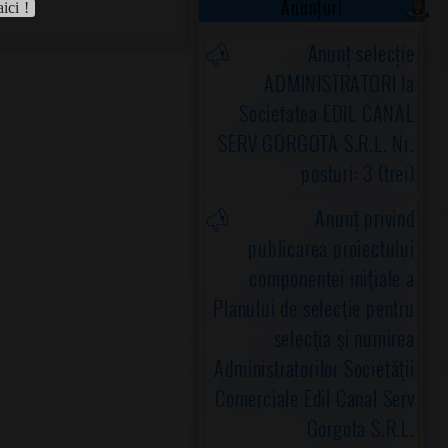
Anunțuri
aici !
Anunț selecție
ADMINISTRATORI la
Societatea EDIL CANAL
SERV GORGOTA S.R.L. Nr.
posturi: 3 (trei)
Anunț privind
publicarea proiectului
componentei iniţiale a
Planului de selecţie pentru
selecţia şi numirea
Administratorilor Societăţii
Comerciale Edil Canal Serv
Gorgota S.R.L.