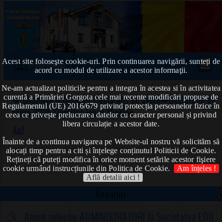
Acest site foloseşte cookie-uri. Prin continuarea navigării, sunteți de
Prima pagină
acord cu modul de utilizare a acestor informaţii.
Ne-am actualizat politicile pentru a integra în acestea si în activitatea
curentă a Primăriei Gorgota cele mai recente modificări propuse de
❖
Ultimele informații
-Declarații de avere➠Declarație de
Regulamentul (UE) 2016/679 privind protecția persoanelor fizice în
avere 2025 Dumitru Ionuț-Nicolae
ceea ce privește prelucrarea datelor cu caracter personal și privind
libera circulație a acestor date.
Aici!
Înainte de a continua navigarea pe Website-ul nostru vă solicităm să
alocați timp pentru a citi și înțelege conținutul Politicii de Cookie.
Rețineți că puteți modifica în orice moment setările acestor fişiere
cookie urmând instrucțiunile din Politica de Cookie.
Am înțeles !
Află detalii aici !
Anunțuri
Anunț selecție ADMINISTRATORI la Societatea EDIL