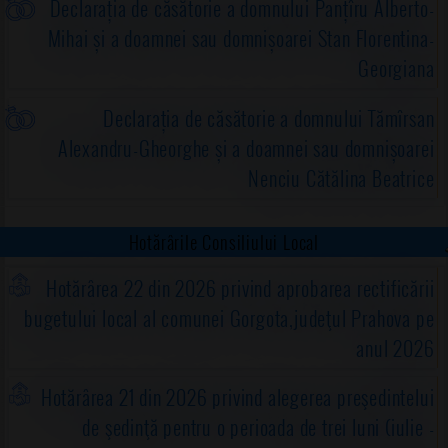
Declarația de căsătorie a domnului Panțîru Alberto-
Mihai și a doamnei sau domnișoarei Stan Florentina-
Georgiana
Declarația de căsătorie a domnului Tămîrsan
Alexandru-Gheorghe și a doamnei sau domnișoarei
Nenciu Cătălina Beatrice
Hotărârile Consiliului Local
Hotărârea 22 din 2026 privind aprobarea rectificării
bugetului local al comunei Gorgota,judeţul Prahova pe
anul 2026
Hotărârea 21 din 2026 privind alegerea preşedintelui
de şedinţă pentru o perioada de trei luni (iulie -