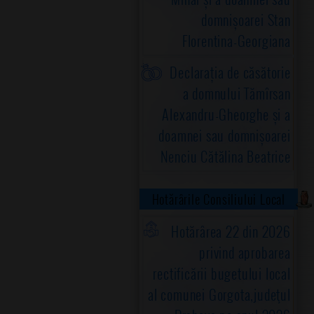
domnișoarei Stan
Florentina-Georgiana
Declarația de căsătorie
a domnului Tămîrsan
Alexandru-Gheorghe și a
doamnei sau domnișoarei
Nenciu Cătălina Beatrice
Hotărârile Consiliului Local
Hotărârea 22 din 2026
privind aprobarea
rectificării bugetului local
al comunei Gorgota,judeţul