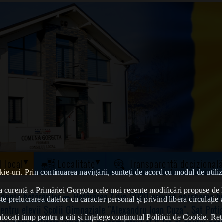
l local
Localitate
Transparență decizional
kie-uri. Prin continuarea navigării, sunteți de acord cu modul de utiliz
tatea curentă a Primăriei Gorgota cele mai recente modificări propuse 
idența hotărârilor
➠ Hotărârea 7 din 2020 privind aprobarea bur
te prelucrarea datelor cu caracter personal și privind libera circulație 
entru elevii Școlii Gimnaziale "Alexandru Ioan Cuza", Sat Pot
ocați timp pentru a citi și înțelege conținutul Politicii de Cookie. Reț