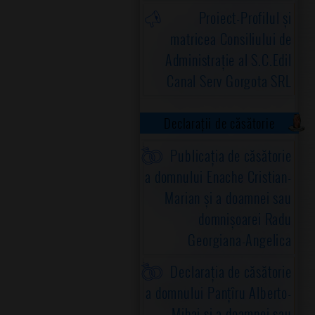
Proiect-Profilul și
matricea Consiliului de
Administrație al S.C.Edil
Canal Serv Gorgota SRL
Declarații de căsătorie
Publicația de căsătorie
a domnului Enache Cristian-
Marian și a doamnei sau
domnișoarei Radu
Georgiana-Angelica
Declarația de căsătorie
a domnului Panțîru Alberto-
Mihai și a doamnei sau