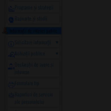
Programe și strategii
Rapoarte și studii
Informații de interes public
Solicitare informații
Achiziții publice
Declarații de avere și
interese
Formulare tip
Raporturi de serviciu
ale personalului