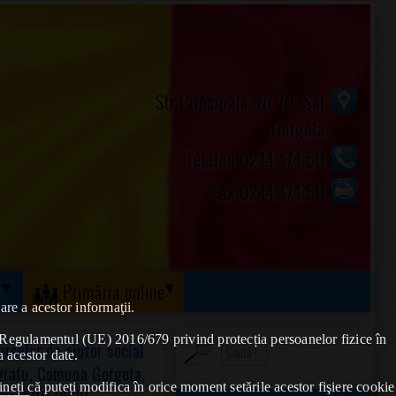
Str.Principala, Nr.70, Sat
Gorgota
Telefon:0244.474.511
Fax:0244.474.511
ă
Primăria online
are a acestor informaţii.
de Regulamentul (UE) 2016/679 privind protecția persoanelor fizice în
selor de ajutor social
a acestor date.
igrafu, Comuna Gorgota,
ineți că puteți modifica în orice moment setările acestor fişiere cookie