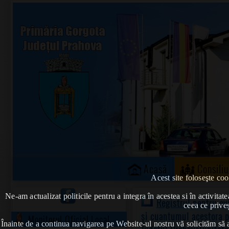
Acasă
Consiliu
Acest site foloseşte coo
Ne-am actualizat politicile pentru a integra în acestea si în activi
Registrul pentru ev
ceea ce priveș
și cuantumul acestora p
Monitorul Oficial Local
Înainte de a continua navigarea pe Website-ul nostru vă solicităm să al