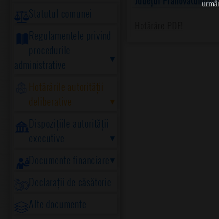
Județul Prahova(unitate 
urmân
Statutul comunei
Hotărâre PDF!
Regulamentele privind
procedurile
administrative
Hotărârile autorității
deliberative
Dispozițiile autorității
executive
Documente financiare
Declarații de căsătorie
Alte documente