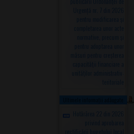
publicării Ordonanţei de
Urgență nr. 7 din 2026
pentru modificarea şi
completarea unor acte
normative, precum şi
pentru adoptarea unor
măsuri pentru creşterea
capacităţii financiare a
unităţilor administrativ-
teritoriale
Ultimele informații adăugate
Hotărârea 22 din 2026
privind aprobarea
rectificării bugetului local