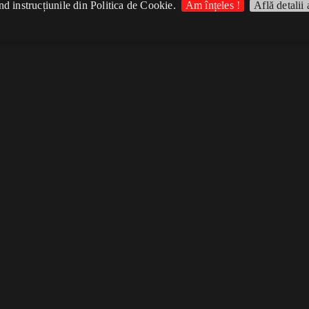
d instrucțiunile din Politica de Cookie.
Am înțeles !
Află detalii 