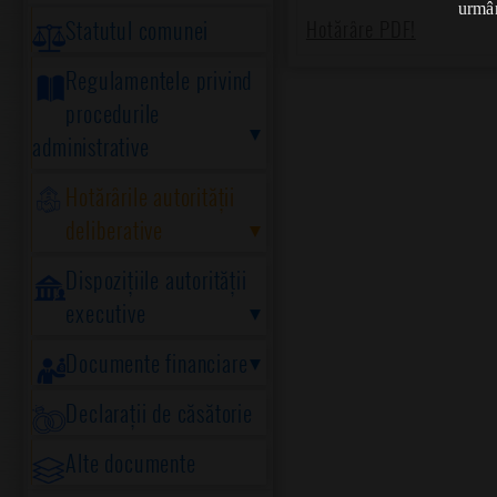
urmân
Statutul comunei
Hotărâre PDF!
Regulamentele privind
procedurile
administrative
Hotărârile autorității
deliberative
Dispozițiile autorității
executive
Documente financiare
Declarații de căsătorie
Alte documente