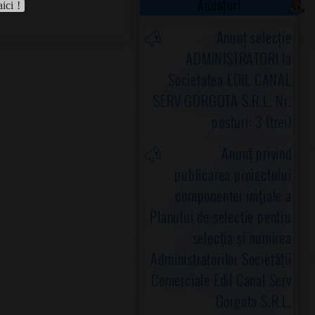
Anunțuri
aici !
Anunț selecție
ADMINISTRATORI la
Societatea EDIL CANAL
SERV GORGOTA S.R.L. Nr.
posturi: 3 (trei)
Anunț privind
publicarea proiectului
componentei iniţiale a
Planului de selecţie pentru
selecţia şi numirea
Administratorilor Societăţii
Comerciale Edil Canal Serv
Gorgota S.R.L.