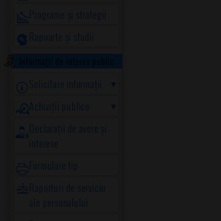
Programe și strategii
Rapoarte și studii
Informații de interes public
Solicitare informații
Achiziții publice
Declarații de avere și
interese
Formulare tip
Raporturi de serviciu
ale personalului