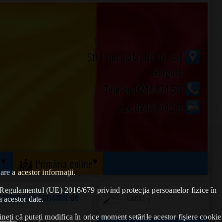
Str.Principala, Nr.70, Sat
Gorgota
Telefon:0244.474.511
Fax:0244.474.511
ă
Primăria online
are a acestor informaţii.
de Regulamentul (UE) 2016/679 privind protecția persoanelor fizice în
elungirii Scrisorii de
a acestor date.
ineți că puteți modifica în orice moment setările acestor fişiere cookie