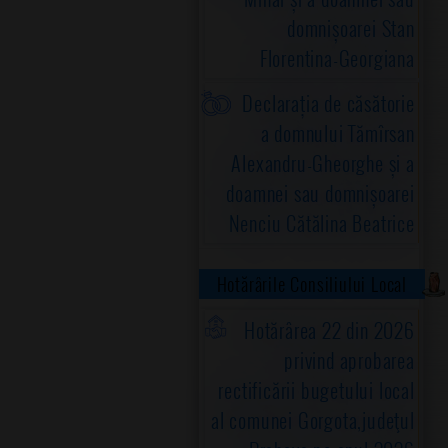
domnișoarei Stan
Florentina-Georgiana
Declarația de căsătorie
a domnului Tămîrsan
Alexandru-Gheorghe și a
doamnei sau domnișoarei
Nenciu Cătălina Beatrice
Hotărârile Consiliului Local
Hotărârea 22 din 2026
privind aprobarea
rectificării bugetului local
al comunei Gorgota,judeţul