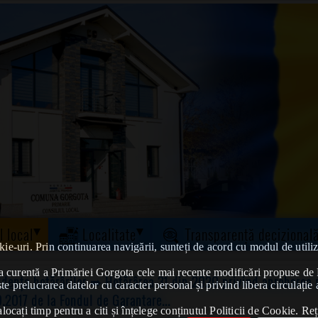
l local
Localitate
Transparență decizional
kie-uri. Prin continuarea navigării, sunteți de acord cu modul de utiliz
tatea curentă a Primăriei Gorgota cele mai recente modificări propuse 
idența hotărârilor
➠ Hotărârea 31 din 2020 privind aprobarea pr
te prelucrarea datelor cu caracter personal și privind libera circulație 
0.2017 de la Fondul de Garantare...
ocați timp pentru a citi și înțelege conținutul Politicii de Cookie. Reț