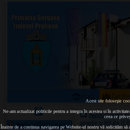
Acasă
Consiliu
Acest site foloseşte coo
Ne-am actualizat politicile pentru a integra în acestea si în activi
Registrul pentru ev
ceea ce priveș
garanție nr.818 din 12.1
Monitorul Oficial Local
Înainte de a continua navigarea pe Website-ul nostru vă solicităm să al