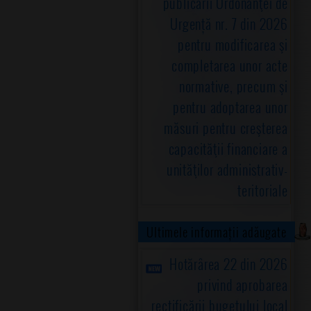
publicării Ordonanţei de
Urgență nr. 7 din 2026
pentru modificarea şi
completarea unor acte
normative, precum şi
pentru adoptarea unor
măsuri pentru creşterea
capacităţii financiare a
unităţilor administrativ-
teritoriale
Ultimele informații adăugate
Hotărârea 22 din 2026
privind aprobarea
rectificării bugetului local