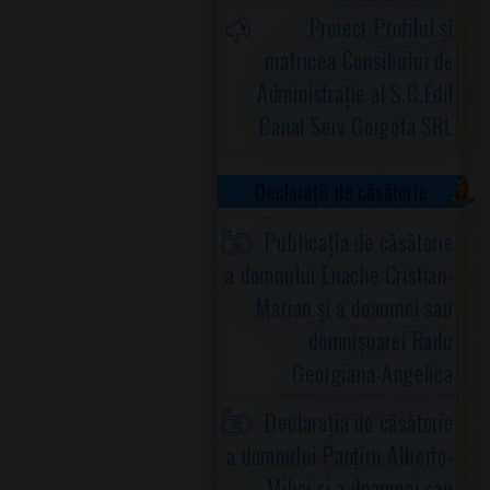
Proiect-Profilul și
matricea Consiliului de
Administrație al S.C.Edil
Canal Serv Gorgota SRL
Declarații de căsătorie
Publicația de căsătorie
a domnului Enache Cristian-
Marian și a doamnei sau
domnișoarei Radu
Georgiana-Angelica
Declarația de căsătorie
a domnului Panțîru Alberto-
Mihai și a doamnei sau