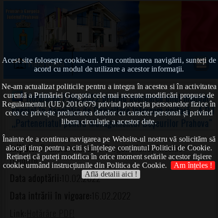
Acest site foloseşte cookie-uri. Prin continuarea navigării, sunteți de
Prima pagină
acord cu modul de utilizare a acestor informaţii.
Ne-am actualizat politicile pentru a integra în acestea si în activitatea
curentă a Primăriei Gorgota cele mai recente modificări propuse de
Hotărârea 7 din 2022 privind acordarea unui mandat
Regulamentul (UE) 2016/679 privind protecția persoanelor fizice în
special în Asociaţia de Dezvoltare Intercom unitară - A.D.l.
ceea ce privește prelucrarea datelor cu caracter personal și privind
,,Parteneriatul pentru Managementul Deşeurilor Prahova"
libera circulație a acestor date.
Înainte de a continua navigarea pe Website-ul nostru vă solicităm să
Inițiator:
Primarul comunei Gorgota, Ionuț Nicolae-
alocați timp pentru a citi și înțelege conținutul Politicii de Cookie.
Rețineți că puteți modifica în orice moment setările acestor fişiere
Dumitru
cookie urmând instrucțiunile din Politica de Cookie.
Am înțeles !
Află detalii aici !
Data adoptării:
10.02.2022
Data intrării în vigoare:
16.02.2022
Link:
Hotărâre PDF!