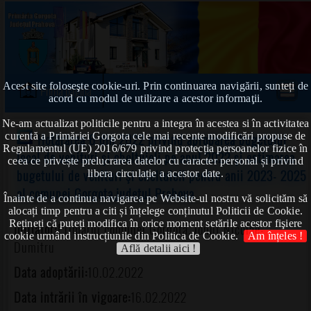
Acest site foloseşte cookie-uri. Prin continuarea navigării, sunteți de
Prima pagină
acord cu modul de utilizare a acestor informaţii.
Ne-am actualizat politicile pentru a integra în acestea si în activitatea
curentă a Primăriei Gorgota cele mai recente modificări propuse de
Hotărârea 6 din 2022 privind aprobarea bugetului
Regulamentul (UE) 2016/679 privind protecția persoanelor fizice în
local de venituri şi cheltuieli pe anul 2022 şi estimarea
ceea ce privește prelucrarea datelor cu caracter personal și privind
bugetului de venituri şi cheltuieli pentru anii 2023- 2025
libera circulație a acestor date.
al comunei Gorgota,judeţul Prahova
Înainte de a continua navigarea pe Website-ul nostru vă solicităm să
alocați timp pentru a citi și înțelege conținutul Politicii de Cookie.
Rețineți că puteți modifica în orice moment setările acestor fişiere
Inițiator:
Primarul comunei Gorgota, Ionuț Nicolae-
cookie urmând instrucțiunile din Politica de Cookie.
Am înțeles !
Dumitru
Află detalii aici !
Data adoptării:
10.02.2022
Data intrării în vigoare:
16.02.2022