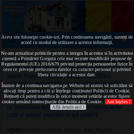
Acest site foloseşte cookie-uri. Prin continuarea navigării, sunteți de
Prima pagină
acord cu modul de utilizare a acestor informaţii.
Ne-am actualizat politicile pentru a integra în acestea si în activitatea
curentă a Primăriei Gorgota cele mai recente modificări propuse de
Hotărârea 41 din 2022 privind încheierea unui Acord
Regulamentul (UE) 2016/679 privind protecția persoanelor fizice în
de Parteneriat între U.A. T. Comuna Gorgota şi U.A. T.
ceea ce privește prelucrarea datelor cu caracter personal și privind
judeţul Prahova în vederea realizării, reabilitării,
libera circulație a acestor date.
extinderii şi modernizării unor obiective de investiţii în
Înainte de a continua navigarea pe Website-ul nostru vă solicităm să
sistemul de alimentare cu apă şi canalizare destinate
alocați timp pentru a citi și înțelege conținutul Politicii de Cookie.
Rețineți că puteți modifica în orice moment setările acestor fişiere
îmbunătăţirii sănătăţii publice şi mediului în conformitate
cookie urmând instrucțiunile din Politica de Cookie.
Am înțeles !
cu îndeplinirea obligaţiilor privind gestionarea apelor
Află detalii aici !
uzate şi accesul populaţiei la apă potabilă
Inițiator:
Primarul comunei Gorgota, Ionuț Nicolae-