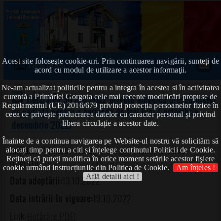
Acest site foloseşte cookie-uri. Prin continuarea navigării, sunteți de
Prima pagină
acord cu modul de utilizare a acestor informaţii.
Ne-am actualizat politicile pentru a integra în acestea si în activitatea
curentă a Primăriei Gorgota cele mai recente modificări propuse de
Hotărârea 36 din 2022 privind alegerea preşedintelui
Regulamentul (UE) 2016/679 privind protecția persoanelor fizice în
de şedinţă pentru o perioada de trei luni ( octombrie-
ceea ce privește prelucrarea datelor cu caracter personal și privind
decembrie 2022)
libera circulație a acestor date.
Înainte de a continua navigarea pe Website-ul nostru vă solicităm să
Inițiator:
Primarul comunei Gorgota, Ionuț Nicolae-
alocați timp pentru a citi și înțelege conținutul Politicii de Cookie.
Rețineți că puteți modifica în orice moment setările acestor fişiere
Dumitru
cookie urmând instrucțiunile din Politica de Cookie.
Am înțeles !
Află detalii aici !
Data adoptării:
13.10.2022
Data intrării în vigoare:
19.10.2022
Link:
Hotărâre PDF!