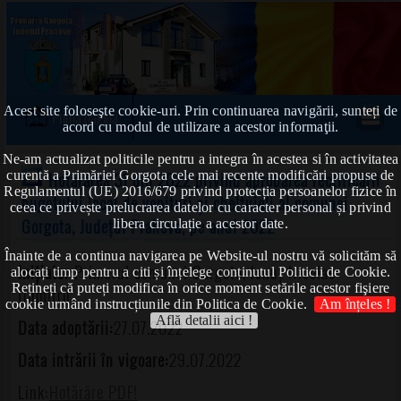
Acest site foloseşte cookie-uri. Prin continuarea navigării, sunteți de
Prima pagină
acord cu modul de utilizare a acestor informaţii.
Ne-am actualizat politicile pentru a integra în acestea si în activitatea
curentă a Primăriei Gorgota cele mai recente modificări propuse de
Hotărârea 31 din 2022 privind aprobarea rectificării
Regulamentul (UE) 2016/679 privind protecția persoanelor fizice în
bugetului local de venituri și cheltuieli al comunei
ceea ce privește prelucrarea datelor cu caracter personal și privind
Gorgota, Județul Prahova, pe anul 2022
libera circulație a acestor date.
Înainte de a continua navigarea pe Website-ul nostru vă solicităm să
Inițiator:
Primarul comunei Gorgota, Ionuț Nicolae-
alocați timp pentru a citi și înțelege conținutul Politicii de Cookie.
Rețineți că puteți modifica în orice moment setările acestor fişiere
Dumitru
cookie urmând instrucțiunile din Politica de Cookie.
Am înțeles !
Află detalii aici !
Data adoptării:
27.07.2022
Data intrării în vigoare:
29.07.2022
Link:
Hotărâre PDF!