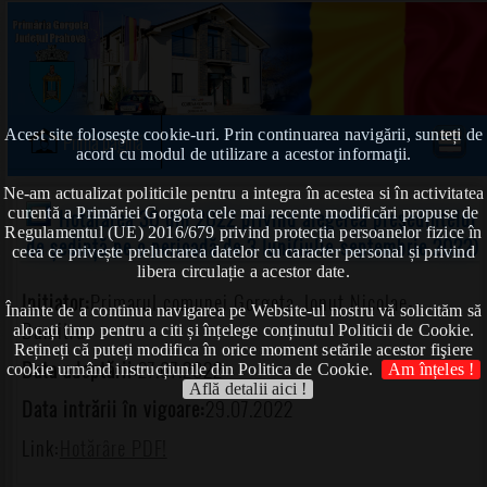
Acest site foloseşte cookie-uri. Prin continuarea navigării, sunteți de
Prima pagină
acord cu modul de utilizare a acestor informaţii.
Ne-am actualizat politicile pentru a integra în acestea si în activitatea
curentă a Primăriei Gorgota cele mai recente modificări propuse de
Hotărârea 30 din 2022 privind alegerea președintelui
Regulamentul (UE) 2016/679 privind protecția persoanelor fizice în
de ședință pe o perioadă de 3 luni(iulie-septembrie 2022)
ceea ce privește prelucrarea datelor cu caracter personal și privind
libera circulație a acestor date.
Inițiator:
Primarul comunei Gorgota, Ionuț Nicolae-
Înainte de a continua navigarea pe Website-ul nostru vă solicităm să
Dumitru
alocați timp pentru a citi și înțelege conținutul Politicii de Cookie.
Rețineți că puteți modifica în orice moment setările acestor fişiere
Data adoptării:
27.07.2022
cookie urmând instrucțiunile din Politica de Cookie.
Am înțeles !
Află detalii aici !
Data intrării în vigoare:
29.07.2022
Link:
Hotărâre PDF!