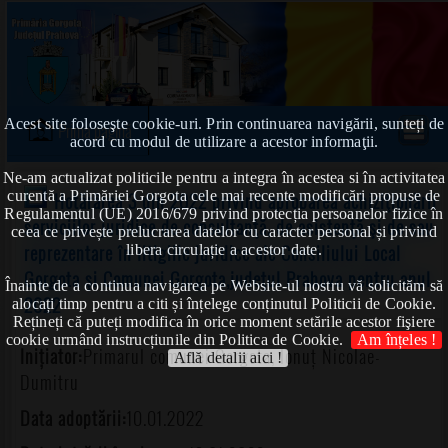
Acest site foloseşte cookie-uri. Prin continuarea navigării, sunteți de
Prima pagină
acord cu modul de utilizare a acestor informaţii.
Ne-am actualizat politicile pentru a integra în acestea si în activitatea
curentă a Primăriei Gorgota cele mai recente modificări propuse de
Hotărârea 3 din 2022 privind aprobarea achiziţionării
Regulamentul (UE) 2016/679 privind protecția persoanelor fizice în
serviciilor juridice de consultanţă, de asistenţă şi de sau
ceea ce privește prelucrarea datelor cu caracter personal și privind
reprezentare în litigiile juridice ale Consiliului Local
libera circulație a acestor date.
Gorgota şi Comunei Gorgota,judeţul Prahova pentru anul
Înainte de a continua navigarea pe Website-ul nostru vă solicităm să
2022
alocați timp pentru a citi și înțelege conținutul Politicii de Cookie.
Rețineți că puteți modifica în orice moment setările acestor fişiere
cookie urmând instrucțiunile din Politica de Cookie.
Am înțeles !
Inițiator:
Primarul comunei Gorgota, Ionuț Nicolae-
Află detalii aici !
Dumitru
Data adoptării:
10.01.2022