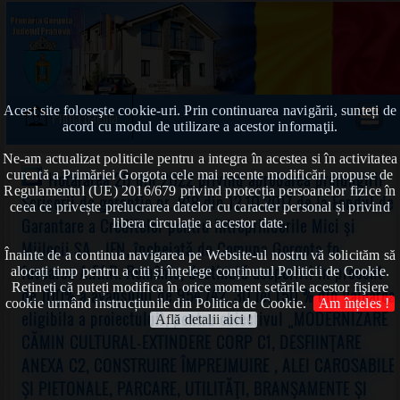
Acest site foloseşte cookie-uri. Prin continuarea navigării, sunteți de
Prima pagină
acord cu modul de utilizare a acestor informaţii.
Ne-am actualizat politicile pentru a integra în acestea si în activitatea
curentă a Primăriei Gorgota cele mai recente modificări propuse de
Hotărârea 26 din 2022 privind aprobarea prelungirii
Regulamentul (UE) 2016/679 privind protecția persoanelor fizice în
Scrisorii de garantie nr. 818 din 12.10.2017 de la Fondul de
ceea ce privește prelucrarea datelor cu caracter personal și privind
Garantare a Creditelor pentru Intreprinderile Mici şi
libera circulație a acestor date.
Mijlocii SA - IFN, încheiată de Comuna Gorgota fn
Înainte de a continua navigarea pe Website-ul nostru vă solicităm să
favoarea A.F.l.R. România, destinată acoperirii în procent
alocați timp pentru a citi și înțelege conținutul Politicii de Cookie.
Rețineți că puteți modifica în orice moment setările acestor fişiere
de 100% a avansului de 954.742, 30 lei (50 % din valoarea
cookie urmând instrucțiunile din Politica de Cookie.
Am înțeles !
eligibila a proiectului), pentru obiectivul „MODERNIZARE
Află detalii aici !
CĂMIN CULTURAL-EXTINDERE CORP C1, DESFIINŢARE
ANEXA C2, CONSTRUIRE ÎMPREJMUIRE , ALEI CAROSABILE
ŞI PIETONALE, PARCARE, UTILITĂŢI, BRANŞAMENTE ŞI