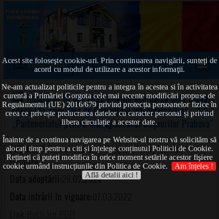
Acest site foloseşte cookie-uri. Prin continuarea navigării, sunteți de
Prima pagină
acord cu modul de utilizare a acestor informaţii.
Ne-am actualizat politicile pentru a integra în acestea si în activitatea
curentă a Primăriei Gorgota cele mai recente modificări propuse de
Hotărârea 16 din 2022 privind acordarea unui mandat
Regulamentul (UE) 2016/679 privind protecția persoanelor fizice în
special în Asociaţia de Dezvoltare Intercomunitară - A.D.I.
ceea ce privește prelucrarea datelor cu caracter personal și privind
,,Parteneriatul pentru Managementul Deşeurilor Prahova"
libera circulație a acestor date.
Înainte de a continua navigarea pe Website-ul nostru vă solicităm să
Inițiator:
Primarul comunei Gorgota, Ionuț Nicolae-
alocați timp pentru a citi și înțelege conținutul Politicii de Cookie.
Rețineți că puteți modifica în orice moment setările acestor fişiere
Dumitru
cookie urmând instrucțiunile din Politica de Cookie.
Am înțeles !
Află detalii aici !
Data adoptării:
28.02.2022
Data intrării în vigoare:
07.03.2022
Link:
Hotărâre PDF!