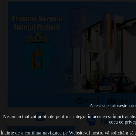
Acasă
Consiliu
Acest site foloseşte coo
Ne-am actualizat politicile pentru a integra în acestea si în activi
Rapoarte de acti
ceea ce priveș
Monitorul Oficial Local
Înainte de a continua navigarea pe Website-ul nostru vă solicităm să al