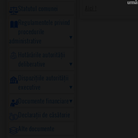
urmân
Statutul comunei
Aici !
Regulamentele privind
procedurile
administrative
Hotărârile autorității
deliberative
Dispozițiile autorității
executive
Documente financiare
Declarații de căsătorie
Alte documente