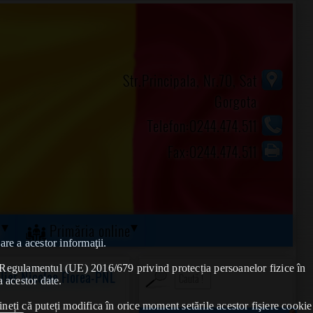
Str.Principala, Nr.70, Sat
Gorgota
Telefon:0244.474.511
Fax:0244.474.511
ă
Primăria online
are a acestor informaţii.
de Regulamentul (UE) 2016/679 privind protecția persoanelor fizice în
lier Nicolae Florea-PNL
a acestor date.
ineți că puteți modifica în orice moment setările acestor fişiere cookie