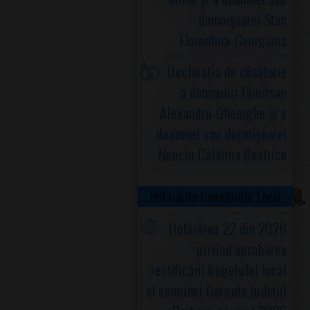
domnișoarei Stan
Florentina-Georgiana
Declarația de căsătorie
a domnului Tămîrsan
Alexandru-Gheorghe și a
doamnei sau domnișoarei
Nenciu Cătălina Beatrice
Hotărârile Consiliului Local
Hotărârea 22 din 2026
privind aprobarea
rectificării bugetului local
al comunei Gorgota,judeţul