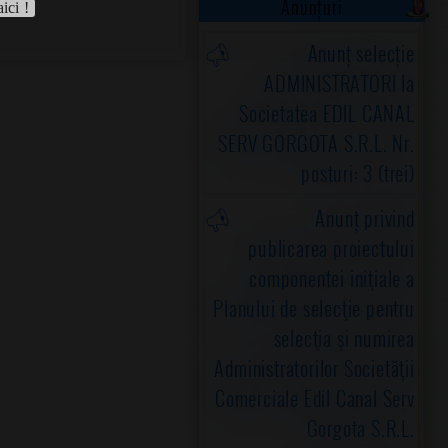
Anunțuri
aici !
Anunț selecție
ADMINISTRATORI la
Societatea EDIL CANAL
SERV GORGOTA S.R.L. Nr.
posturi: 3 (trei)
Anunț privind
publicarea proiectului
componentei iniţiale a
Planului de selecţie pentru
selecţia şi numirea
Administratorilor Societăţii
Comerciale Edil Canal Serv
Gorgota S.R.L.