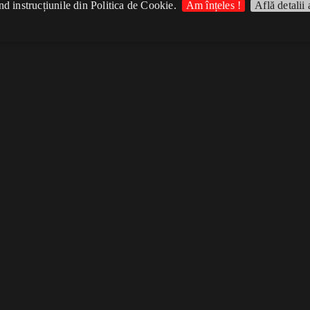
d instrucțiunile din Politica de Cookie.
Am înțeles !
Află detalii 