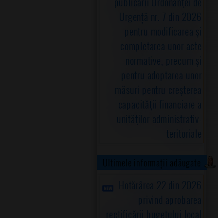
publicării Ordonanţei de
Urgență nr. 7 din 2026
pentru modificarea şi
completarea unor acte
normative, precum şi
pentru adoptarea unor
măsuri pentru creşterea
capacităţii financiare a
unităţilor administrativ-
teritoriale
Ultimele informații adăugate
Hotărârea 22 din 2026
privind aprobarea
rectificării bugetului local