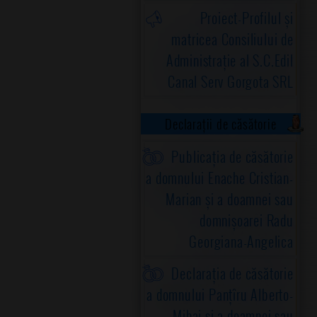
Proiect-Profilul și
matricea Consiliului de
Administrație al S.C.Edil
Canal Serv Gorgota SRL
Declarații de căsătorie
Publicația de căsătorie
a domnului Enache Cristian-
Marian și a doamnei sau
domnișoarei Radu
Georgiana-Angelica
Declarația de căsătorie
a domnului Panțîru Alberto-
Mihai și a doamnei sau