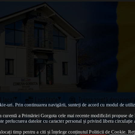
l local
Localitate
Transparență decizional
kie-uri. Prin continuarea navigării, sunteți de acord cu modul de utiliz
tatea curentă a Primăriei Gorgota cele mai recente modificări propuse 
vitate consilieri
➠ Raport de activitate pentru anul 2021-Consi
te prelucrarea datelor cu caracter personal și privind libera circulație 
ocați timp pentru a citi și înțelege conținutul Politicii de Cookie. Reț