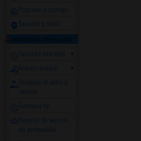
Programe și strategii
Rapoarte și studii
Informații de interes public
Solicitare informații
Achiziții publice
Declarații de avere și
interese
Formulare tip
Raporturi de serviciu
ale personalului