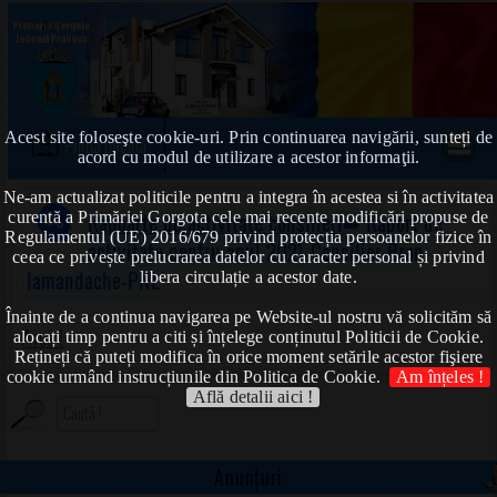
Acest site foloseşte cookie-uri. Prin continuarea navigării, sunteți de
Prima pagină
acord cu modul de utilizare a acestor informaţii.
Ne-am actualizat politicile pentru a integra în acestea si în activitatea
curentă a Primăriei Gorgota cele mai recente modificări propuse de
Rapoarte de activitate consilieri
➠ Raport de
Regulamentul (UE) 2016/679 privind protecția persoanelor fizice în
activitate pentru anul 2021-Consilier Bran
ceea ce privește prelucrarea datelor cu caracter personal și privind
Iamandache-PNL
libera circulație a acestor date.
Înainte de a continua navigarea pe Website-ul nostru vă solicităm să
Aici !
alocați timp pentru a citi și înțelege conținutul Politicii de Cookie.
Rețineți că puteți modifica în orice moment setările acestor fişiere
cookie urmând instrucțiunile din Politica de Cookie.
Am înțeles !
Află detalii aici !
Anunțuri