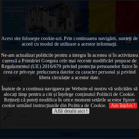
Acest site foloseşte cookie-uri. Prin continuarea navigării, sunteți de
Prima pagină
acord cu modul de utilizare a acestor informaţii.
Ne-am actualizat politicile pentru a integra în acestea si în activitatea
curentă a Primăriei Gorgota cele mai recente modificări propuse de
Legislație
➠ LEGE nr. 544 din 12 octombrie 2001
Regulamentul (UE) 2016/679 privind protecția persoanelor fizice în
privind liberul acces la informaţiile de interes
ceea ce privește prelucrarea datelor cu caracter personal și privind
public
libera circulație a acestor date.
Înainte de a continua navigarea pe Website-ul nostru vă solicităm să
Aici !
alocați timp pentru a citi și înțelege conținutul Politicii de Cookie.
Rețineți că puteți modifica în orice moment setările acestor fişiere
cookie urmând instrucțiunile din Politica de Cookie.
Am înțeles !
Află detalii aici !
Anunțuri