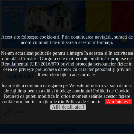
Acest site foloseşte cookie-uri. Prin continuarea navigării, sunteți de
Prima pagină
acord cu modul de utilizare a acestor informaţii.
Ne-am actualizat politicile pentru a integra în acestea si în activitatea
curentă a Primăriei Gorgota cele mai recente modificări propuse de
Formulare on-line
➠ Formular on-line pentru
Regulamentul (UE) 2016/679 privind protecția persoanelor fizice în
colectarea de propuneri sau opinii sau
ceea ce privește prelucrarea datelor cu caracter personal și privind
recomandări
libera circulație a acestor date.
Înainte de a continua navigarea pe Website-ul nostru vă solicităm să
Aici !
alocați timp pentru a citi și înțelege conținutul Politicii de Cookie.
Rețineți că puteți modifica în orice moment setările acestor fişiere
cookie urmând instrucțiunile din Politica de Cookie.
Am înțeles !
Află detalii aici !
Anunțuri