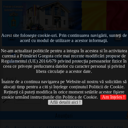
Acest site foloseşte cookie-uri. Prin continuarea navigării, sunteți de
Prima pagină
acord cu modul de utilizare a acestor informaţii.
Ne-am actualizat politicile pentru a integra în acestea si în activitatea
curentă a Primăriei Gorgota cele mai recente modificări propuse de
Declarații de avere anul 2020
➠Tatomir Mihaela
Regulamentul (UE) 2016/679 privind protecția persoanelor fizice în
ceea ce privește prelucrarea datelor cu caracter personal și privind
libera circulație a acestor date.
Aici !
Înainte de a continua navigarea pe Website-ul nostru vă solicităm să
alocați timp pentru a citi și înțelege conținutul Politicii de Cookie.
Rețineți că puteți modifica în orice moment setările acestor fişiere
cookie urmând instrucțiunile din Politica de Cookie.
Am înțeles !
Află detalii aici !
Anunțuri