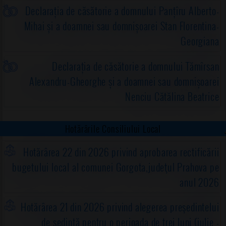
Declarația de căsătorie a domnului Panțîru Alberto-
Mihai și a doamnei sau domnișoarei Stan Florentina-
Georgiana
Declarația de căsătorie a domnului Tămîrsan
Alexandru-Gheorghe și a doamnei sau domnișoarei
Nenciu Cătălina Beatrice
Hotărârile Consiliului Local
Hotărârea 22 din 2026 privind aprobarea rectificării
bugetului local al comunei Gorgota,judeţul Prahova pe
anul 2026
Hotărârea 21 din 2026 privind alegerea preşedintelui
de şedinţă pentru o perioada de trei luni (iulie -