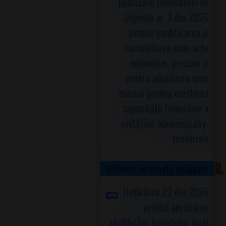
publicării Ordonanţei de
Urgență nr. 7 din 2026
pentru modificarea şi
completarea unor acte
normative, precum şi
pentru adoptarea unor
măsuri pentru creşterea
capacităţii financiare a
unităţilor administrativ-
teritoriale
Ultimele informații adăugate
Hotărârea 22 din 2026
privind aprobarea
rectificării bugetului local