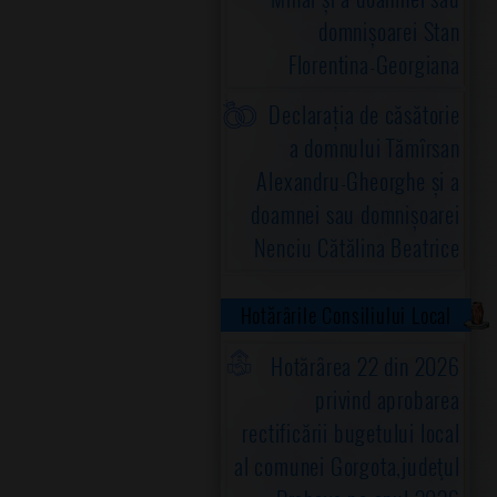
domnișoarei Stan
Florentina-Georgiana
Declarația de căsătorie
a domnului Tămîrsan
Alexandru-Gheorghe și a
doamnei sau domnișoarei
Nenciu Cătălina Beatrice
Hotărârile Consiliului Local
Hotărârea 22 din 2026
privind aprobarea
rectificării bugetului local
al comunei Gorgota,judeţul