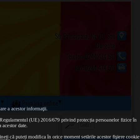
Str.Principala, Nr.70, Sat
Gorgota
Telefon:0244.474.511
Fax:0244.474.511
ă
Primăria online
are a acestor informaţii.
de Regulamentul (UE) 2016/679 privind protecția persoanelor fizice în
a acestor date.
ineți că puteți modifica în orice moment setările acestor fişiere cookie