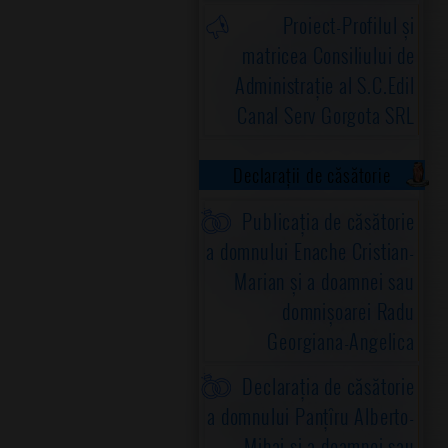
Proiect-Profilul și
matricea Consiliului de
Administrație al S.C.Edil
Canal Serv Gorgota SRL
Declarații de căsătorie
Publicația de căsătorie
a domnului Enache Cristian-
Marian și a doamnei sau
domnișoarei Radu
Georgiana-Angelica
Declarația de căsătorie
a domnului Panțîru Alberto-
Mihai și a doamnei sau