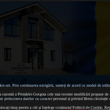
l local
Localitate
Transparență decizional
kie-uri. Prin continuarea navigării, sunteți de acord cu modul de utiliz
tatea curentă a Primăriei Gorgota cele mai recente modificări propuse 
vere anul 2020
➠Popa Bogdan
te prelucrarea datelor cu caracter personal și privind libera circulație 
ocați timp pentru a citi și înțelege conținutul Politicii de Cookie. Reț