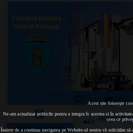
Acasă
Consiliu
Acest site foloseşte coo
Ne-am actualizat politicile pentru a integra în acestea si în activi
Declarații de a
ceea ce priveș
Monitorul Oficial Local
Înainte de a continua navigarea pe Website-ul nostru vă solicităm să al