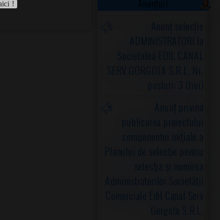
Anunțuri
aici !
Anunț selecție
ADMINISTRATORI la
Societatea EDIL CANAL
SERV GORGOTA S.R.L. Nr.
posturi: 3 (trei)
Anunț privind
publicarea proiectului
componentei iniţiale a
Planului de selecţie pentru
selecţia şi numirea
Administratorilor Societăţii
Comerciale Edil Canal Serv
Gorgota S.R.L.