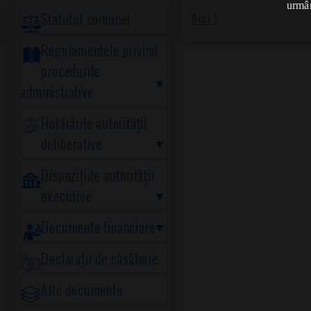
urmân
Statutul comunei
Aici !
Regulamentele privind
procedurile
administrative
Hotărârile autorității
deliberative
Dispozițiile autorității
executive
Documente financiare
Declarații de căsătorie
Alte documente