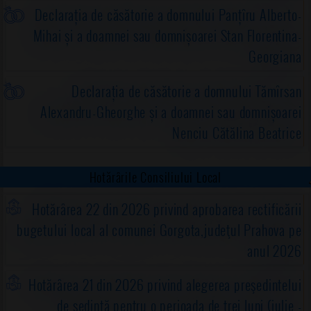
Declarația de căsătorie a domnului Panțîru Alberto-
Mihai și a doamnei sau domnișoarei Stan Florentina-
Georgiana
Declarația de căsătorie a domnului Tămîrsan
Alexandru-Gheorghe și a doamnei sau domnișoarei
Nenciu Cătălina Beatrice
Hotărârile Consiliului Local
Hotărârea 22 din 2026 privind aprobarea rectificării
bugetului local al comunei Gorgota,judeţul Prahova pe
anul 2026
Hotărârea 21 din 2026 privind alegerea preşedintelui
de şedinţă pentru o perioada de trei luni (iulie -