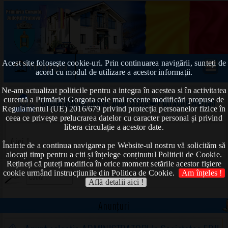
Acest site foloseşte cookie-uri. Prin continuarea navigării, sunteți de
Prima pagină
acord cu modul de utilizare a acestor informaţii.
Ne-am actualizat politicile pentru a integra în acestea si în activitatea
curentă a Primăriei Gorgota cele mai recente modificări propuse de
Declarații de avere anul 2020
➠Petrache Adrian
Regulamentul (UE) 2016/679 privind protecția persoanelor fizice în
ceea ce privește prelucrarea datelor cu caracter personal și privind
libera circulație a acestor date.
Aici !
Înainte de a continua navigarea pe Website-ul nostru vă solicităm să
alocați timp pentru a citi și înțelege conținutul Politicii de Cookie.
Rețineți că puteți modifica în orice moment setările acestor fişiere
cookie urmând instrucțiunile din Politica de Cookie.
Am înțeles !
Află detalii aici !
Anunțuri