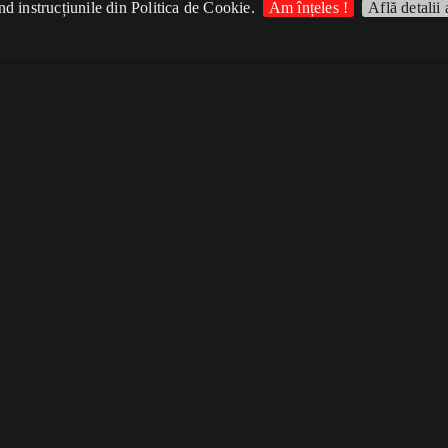
d instrucțiunile din Politica de Cookie.
Am înțeles !
Află detalii 