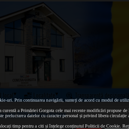
l local
Localitate
Transparență decizional
kie-uri. Prin continuarea navigării, sunteți de acord cu modul de utiliz
tatea curentă a Primăriei Gorgota cele mai recente modificări propuse 
vere anul 2020
➠Nicolae Mariana
te prelucrarea datelor cu caracter personal și privind libera circulație 
ocați timp pentru a citi și înțelege conținutul Politicii de Cookie. Reț