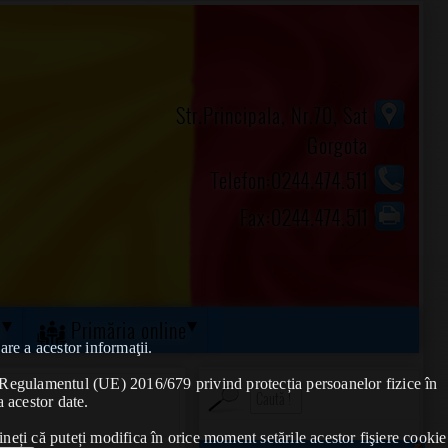
Str.Principala, Nr.70, Sat
Gorgota
Telefon:0244.474.511
Fax:0244.474.511
ă
Primăria online
are a acestor informaţii.
de Regulamentul (UE) 2016/679 privind protecția persoanelor fizice în
a acestor date.
ineți că puteți modifica în orice moment setările acestor fişiere cookie