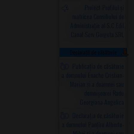
Proiect-Profilul și
matricea Consiliului de
Administrație al S.C.Edil
Canal Serv Gorgota SRL
Declarații de căsătorie
Publicația de căsătorie
a domnului Enache Cristian-
Marian și a doamnei sau
domnișoarei Radu
Georgiana-Angelica
Declarația de căsătorie
a domnului Panțîru Alberto-
Mihai și a doamnei sau