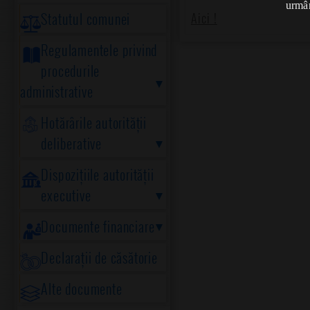
urmân
Statutul comunei
Aici !
Regulamentele privind
procedurile
administrative
Hotărârile autorității
deliberative
Dispozițiile autorității
executive
Documente financiare
Declarații de căsătorie
Alte documente