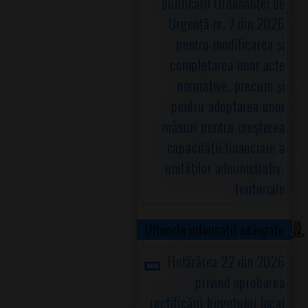
publicării Ordonanţei de
Urgență nr. 7 din 2026
pentru modificarea şi
completarea unor acte
normative, precum şi
pentru adoptarea unor
măsuri pentru creşterea
capacităţii financiare a
unităţilor administrativ-
teritoriale
Ultimele informații adăugate
Hotărârea 22 din 2026
privind aprobarea
rectificării bugetului local