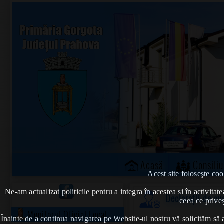
Acasă
Consiliu
Acest site foloseşte coo
Ne-am actualizat politicile pentru a integra în acestea si în activi
Declarații de a
ceea ce priveș
Monitorul Oficial Local
Înainte de a continua navigarea pe Website-ul nostru vă solicităm să al