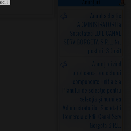
Anunțuri
aici !
Anunț selecție
ADMINISTRATORI la
Societatea EDIL CANAL
SERV GORGOTA S.R.L. Nr.
posturi: 3 (trei)
Anunț privind
publicarea proiectului
componentei iniţiale a
Planului de selecţie pentru
selecţia şi numirea
Administratorilor Societăţii
Comerciale Edil Canal Serv
Gorgota S.R.L.