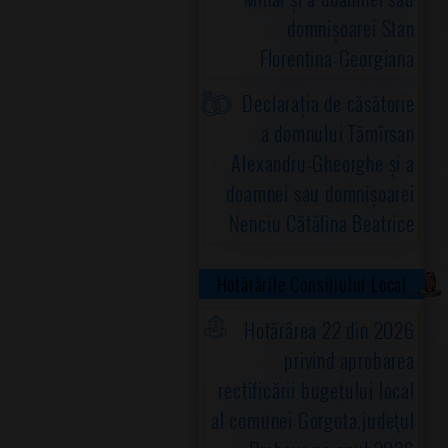
domnișoarei Stan
Florentina-Georgiana
Declarația de căsătorie
a domnului Tămîrsan
Alexandru-Gheorghe și a
doamnei sau domnișoarei
Nenciu Cătălina Beatrice
Hotărârile Consiliului Local
Hotărârea 22 din 2026
privind aprobarea
rectificării bugetului local
al comunei Gorgota,judeţul