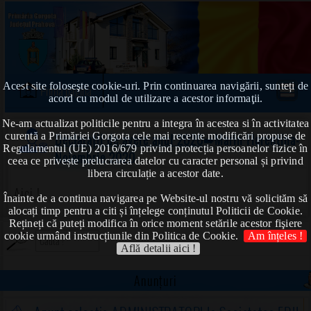
Acest site foloseşte cookie-uri. Prin continuarea navigării, sunteți de
Prima pagină
acord cu modul de utilizare a acestor informaţii.
Ne-am actualizat politicile pentru a integra în acestea si în activitatea
curentă a Primăriei Gorgota cele mai recente modificări propuse de
Declarații de avere anul 2020
➠Marin Florentina-
Regulamentul (UE) 2016/679 privind protecția persoanelor fizice în
Noiembrie 2020
ceea ce privește prelucrarea datelor cu caracter personal și privind
libera circulație a acestor date.
Aici !
Înainte de a continua navigarea pe Website-ul nostru vă solicităm să
alocați timp pentru a citi și înțelege conținutul Politicii de Cookie.
Rețineți că puteți modifica în orice moment setările acestor fişiere
cookie urmând instrucțiunile din Politica de Cookie.
Am înțeles !
Află detalii aici !
Anunțuri