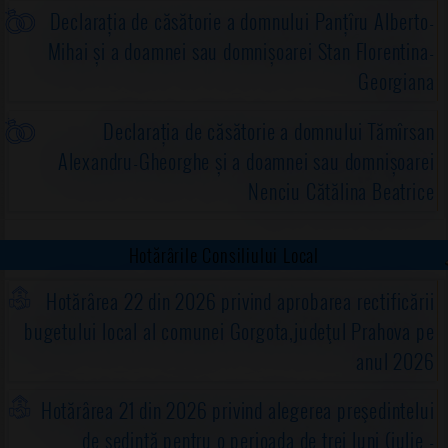
Declarația de căsătorie a domnului Panțîru Alberto-
Mihai și a doamnei sau domnișoarei Stan Florentina-
Georgiana
Declarația de căsătorie a domnului Tămîrsan
Alexandru-Gheorghe și a doamnei sau domnișoarei
Nenciu Cătălina Beatrice
Hotărârile Consiliului Local
Hotărârea 22 din 2026 privind aprobarea rectificării
bugetului local al comunei Gorgota,judeţul Prahova pe
anul 2026
Hotărârea 21 din 2026 privind alegerea preşedintelui
de şedinţă pentru o perioada de trei luni (iulie -