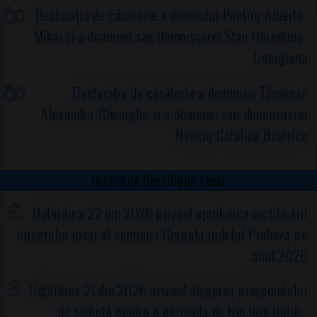
Declarația de căsătorie a domnului Panțîru Alberto-
Mihai și a doamnei sau domnișoarei Stan Florentina-
Georgiana
Declarația de căsătorie a domnului Tămîrsan
Alexandru-Gheorghe și a doamnei sau domnișoarei
Nenciu Cătălina Beatrice
Hotărârile Consiliului Local
Hotărârea 22 din 2026 privind aprobarea rectificării
bugetului local al comunei Gorgota,judeţul Prahova pe
anul 2026
Hotărârea 21 din 2026 privind alegerea preşedintelui
de şedinţă pentru o perioada de trei luni (iulie -