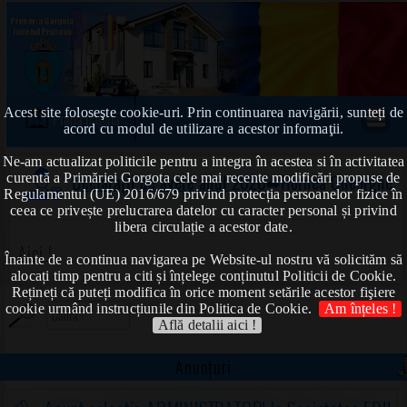
Acest site foloseşte cookie-uri. Prin continuarea navigării, sunteți de
Prima pagină
acord cu modul de utilizare a acestor informaţii.
Ne-am actualizat politicile pentru a integra în acestea si în activitatea
curentă a Primăriei Gorgota cele mai recente modificări propuse de
Declarații de avere anul 2020
➠Hornea Gheorghe
Regulamentul (UE) 2016/679 privind protecția persoanelor fizice în
ceea ce privește prelucrarea datelor cu caracter personal și privind
libera circulație a acestor date.
Aici !
Înainte de a continua navigarea pe Website-ul nostru vă solicităm să
alocați timp pentru a citi și înțelege conținutul Politicii de Cookie.
Rețineți că puteți modifica în orice moment setările acestor fişiere
cookie urmând instrucțiunile din Politica de Cookie.
Am înțeles !
Află detalii aici !
Anunțuri