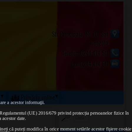
Str.Principala, Nr.70, Sat
Gorgota
Telefon:0244.474.511
Fax:0244.474.511
ă
Primăria online
are a acestor informaţii.
de Regulamentul (UE) 2016/679 privind protecția persoanelor fizice în
a acestor date.
ineți că puteți modifica în orice moment setările acestor fişiere cookie