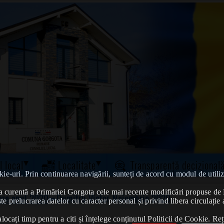
l local
Localitate
Transparență decizional
kie-uri. Prin continuarea navigării, sunteți de acord cu modul de utiliz
tatea curentă a Primăriei Gorgota cele mai recente modificări propuse 
vere anul 2020
➠Dumitru Victor-Noiembrie 2020
te prelucrarea datelor cu caracter personal și privind libera circulație 
ocați timp pentru a citi și înțelege conținutul Politicii de Cookie. Reț