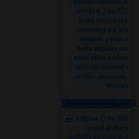
publicării Ordonanţei de
Urgență nr. 7 din 2026
pentru modificarea şi
completarea unor acte
normative, precum şi
pentru adoptarea unor
măsuri pentru creşterea
capacităţii financiare a
unităţilor administrativ-
teritoriale
Ultimele informații adăugate
Hotărârea 22 din 2026
privind aprobarea
rectificării bugetului local