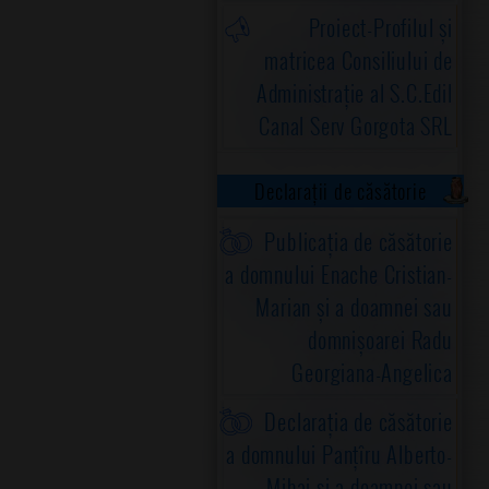
Proiect-Profilul și
matricea Consiliului de
Administrație al S.C.Edil
Canal Serv Gorgota SRL
Declarații de căsătorie
Publicația de căsătorie
a domnului Enache Cristian-
Marian și a doamnei sau
domnișoarei Radu
Georgiana-Angelica
Declarația de căsătorie
a domnului Panțîru Alberto-
Mihai și a doamnei sau