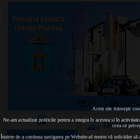
Acasă
Consiliu
Acest site foloseşte coo
Ne-am actualizat politicile pentru a integra în acestea si în activi
Declarații de a
ceea ce priveș
Monitorul Oficial Local
Înainte de a continua navigarea pe Website-ul nostru vă solicităm să al