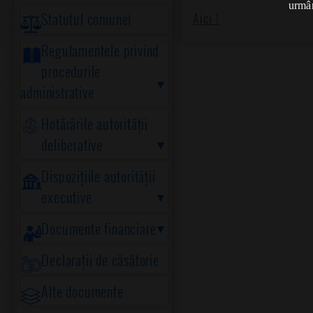
urmân
Statutul comunei
Aici !
Regulamentele privind
procedurile
administrative
Hotărârile autorității
deliberative
Dispozițiile autorității
executive
Documente financiare
Declarații de căsătorie
Alte documente