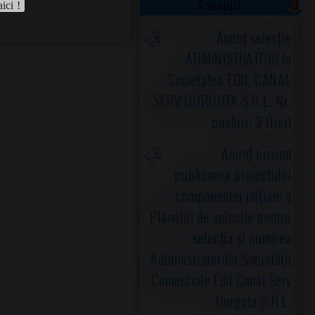
Anunțuri
aici !
Anunț selecție
ADMINISTRATORI la
Societatea EDIL CANAL
SERV GORGOTA S.R.L. Nr.
posturi: 3 (trei)
Anunț privind
publicarea proiectului
componentei iniţiale a
Planului de selecţie pentru
selecţia şi numirea
Administratorilor Societăţii
Comerciale Edil Canal Serv
Gorgota S.R.L.