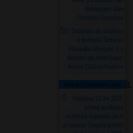
domnișoarei Stan
Florentina-Georgiana
Declarația de căsătorie
a domnului Tămîrsan
Alexandru-Gheorghe și a
doamnei sau domnișoarei
Nenciu Cătălina Beatrice
Hotărârile Consiliului Local
Hotărârea 22 din 2026
privind aprobarea
rectificării bugetului local
al comunei Gorgota,judeţul