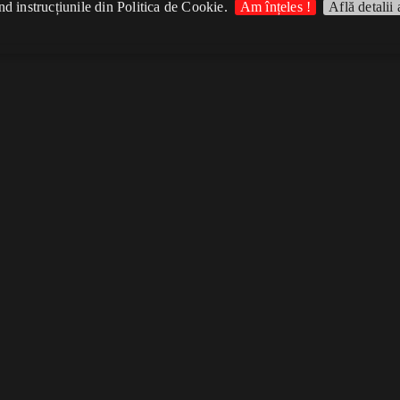
d instrucțiunile din Politica de Cookie.
Am înțeles !
Află detalii 