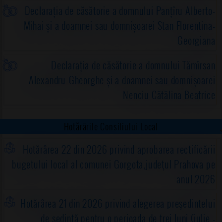
Declarația de căsătorie a domnului Panțîru Alberto-
Mihai și a doamnei sau domnișoarei Stan Florentina-
Georgiana
Declarația de căsătorie a domnului Tămîrsan
Alexandru-Gheorghe și a doamnei sau domnișoarei
Nenciu Cătălina Beatrice
Hotărârile Consiliului Local
Hotărârea 22 din 2026 privind aprobarea rectificării
bugetului local al comunei Gorgota,judeţul Prahova pe
anul 2026
Hotărârea 21 din 2026 privind alegerea preşedintelui
de şedinţă pentru o perioada de trei luni (iulie -