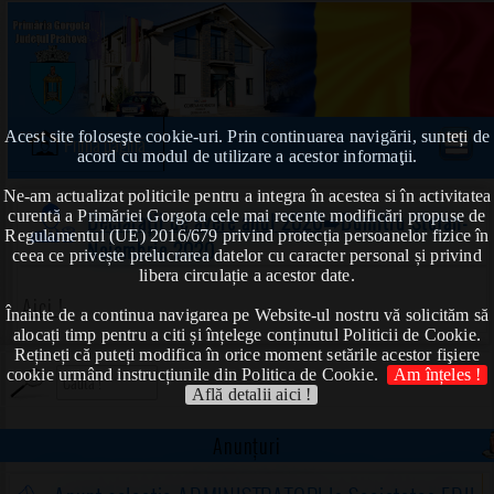
Acest site foloseşte cookie-uri. Prin continuarea navigării, sunteți de
Prima pagină
acord cu modul de utilizare a acestor informaţii.
Ne-am actualizat politicile pentru a integra în acestea si în activitatea
curentă a Primăriei Gorgota cele mai recente modificări propuse de
Declarații de avere anul 2020
➠Dumitru Ștefan-
Regulamentul (UE) 2016/679 privind protecția persoanelor fizice în
Noiembrie 2020
ceea ce privește prelucrarea datelor cu caracter personal și privind
libera circulație a acestor date.
Aici !
Înainte de a continua navigarea pe Website-ul nostru vă solicităm să
alocați timp pentru a citi și înțelege conținutul Politicii de Cookie.
Rețineți că puteți modifica în orice moment setările acestor fişiere
cookie urmând instrucțiunile din Politica de Cookie.
Am înțeles !
Află detalii aici !
Anunțuri