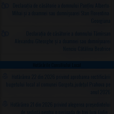
Declarația de căsătorie a domnului Panțîru Alberto-
Mihai și a doamnei sau domnișoarei Stan Florentina-
Georgiana
Declarația de căsătorie a domnului Tămîrsan
Alexandru-Gheorghe și a doamnei sau domnișoarei
Nenciu Cătălina Beatrice
Hotărârile Consiliului Local
Hotărârea 22 din 2026 privind aprobarea rectificării
bugetului local al comunei Gorgota,judeţul Prahova pe
anul 2026
Hotărârea 21 din 2026 privind alegerea preşedintelui
de şedinţă pentru o perioada de trei luni (iulie -