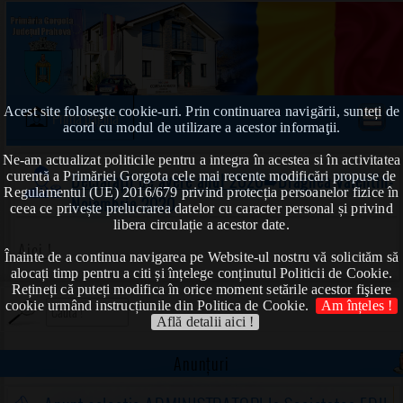
Acest site foloseşte cookie-uri. Prin continuarea navigării, sunteți de
Prima pagină
acord cu modul de utilizare a acestor informaţii.
Ne-am actualizat politicile pentru a integra în acestea si în activitatea
curentă a Primăriei Gorgota cele mai recente modificări propuse de
Declarații de avere anul 2020
➠Dragnea Valentin-
Regulamentul (UE) 2016/679 privind protecția persoanelor fizice în
Noiembrie 2020
ceea ce privește prelucrarea datelor cu caracter personal și privind
libera circulație a acestor date.
Aici !
Înainte de a continua navigarea pe Website-ul nostru vă solicităm să
alocați timp pentru a citi și înțelege conținutul Politicii de Cookie.
Rețineți că puteți modifica în orice moment setările acestor fişiere
cookie urmând instrucțiunile din Politica de Cookie.
Am înțeles !
Află detalii aici !
Anunțuri