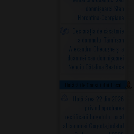
domnișoarei Stan
Florentina-Georgiana
Declarația de căsătorie
a domnului Tămîrsan
Alexandru-Gheorghe și a
doamnei sau domnișoarei
Nenciu Cătălina Beatrice
Hotărârile Consiliului Local
Hotărârea 22 din 2026
privind aprobarea
rectificării bugetului local
al comunei Gorgota,judeţul