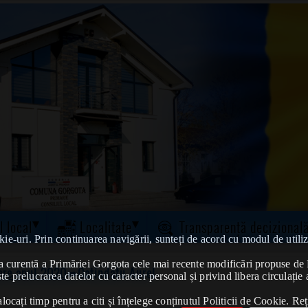
l local
Localitate
Transparență decizional
kie-uri. Prin continuarea navigării, sunteți de acord cu modul de utiliz
tatea curentă a Primăriei Gorgota cele mai recente modificări propuse 
vere anul 2020
➠Catindatu Aurel
te prelucrarea datelor cu caracter personal și privind libera circulație 
ocați timp pentru a citi și înțelege conținutul Politicii de Cookie. Reț