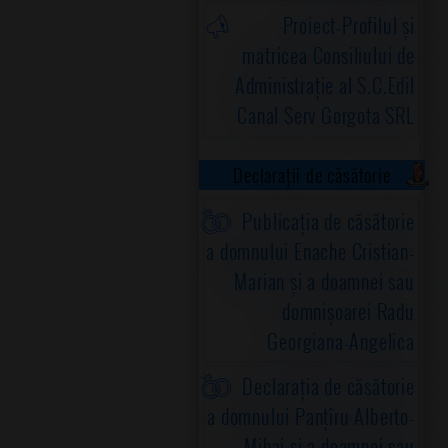
Proiect-Profilul și
matricea Consiliului de
Administrație al S.C.Edil
Canal Serv Gorgota SRL
Declarații de căsătorie
Publicația de căsătorie
a domnului Enache Cristian-
Marian și a doamnei sau
domnișoarei Radu
Georgiana-Angelica
Declarația de căsătorie
a domnului Panțîru Alberto-
Mihai și a doamnei sau