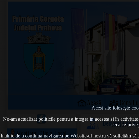
Acasă
Consiliu
Acest site foloseşte coo
Ne-am actualizat politicile pentru a integra în acestea si în activi
Declarații de a
ceea ce priveș
Monitorul Oficial Local
Înainte de a continua navigarea pe Website-ul nostru vă solicităm să al