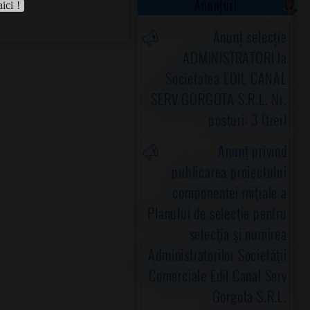
Anunțuri
aici !
Anunț selecție
ADMINISTRATORI la
Societatea EDIL CANAL
SERV GORGOTA S.R.L. Nr.
posturi: 3 (trei)
Anunț privind
publicarea proiectului
componentei iniţiale a
Planului de selecţie pentru
selecţia şi numirea
Administratorilor Societăţii
Comerciale Edil Canal Serv
Gorgota S.R.L.