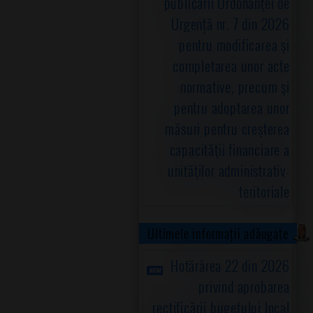
publicării Ordonanţei de
Urgență nr. 7 din 2026
pentru modificarea şi
completarea unor acte
normative, precum şi
pentru adoptarea unor
măsuri pentru creşterea
capacităţii financiare a
unităţilor administrativ-
teritoriale
Ultimele informații adăugate
Hotărârea 22 din 2026
privind aprobarea
rectificării bugetului local