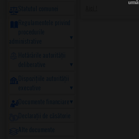
urmân
Statutul comunei
Aici !
Regulamentele privind
procedurile
administrative
Hotărârile autorității
deliberative
Dispozițiile autorității
executive
Documente financiare
Declarații de căsătorie
Alte documente