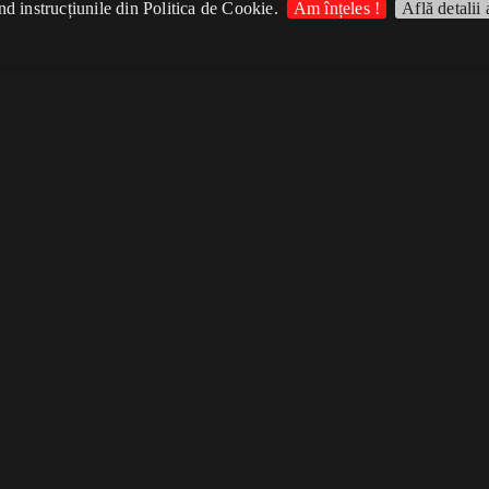
d instrucțiunile din Politica de Cookie.
Am înțeles !
Află detalii 