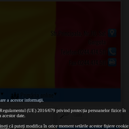
Str.Principala, Nr.70, Sat
Gorgota
Telefon:0244.474.511
Fax:0244.474.511
ă
Primăria online
are a acestor informaţii.
de Regulamentul (UE) 2016/679 privind protecția persoanelor fizice în
a acestor date.
ineți că puteți modifica în orice moment setările acestor fişiere cookie