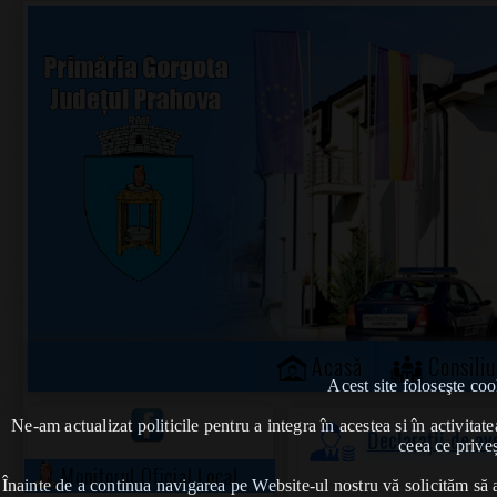
Acasă
Consiliu
Acest site foloseşte coo
Ne-am actualizat politicile pentru a integra în acestea si în activi
Declarații de a
ceea ce priveș
Monitorul Oficial Local
Înainte de a continua navigarea pe Website-ul nostru vă solicităm să al