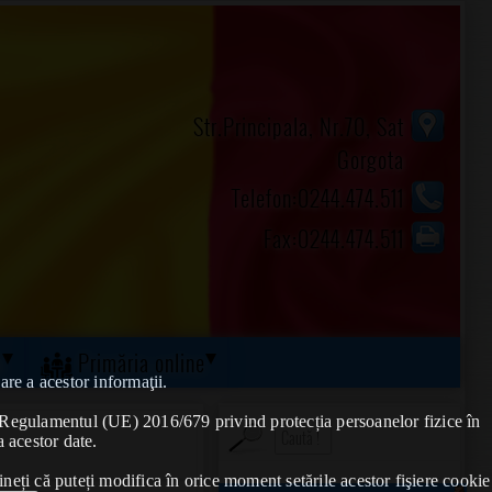
Str.Principala, Nr.70, Sat
Gorgota
Telefon:0244.474.511
Fax:0244.474.511
ă
Primăria online
are a acestor informaţii.
de Regulamentul (UE) 2016/679 privind protecția persoanelor fizice în
a acestor date.
ineți că puteți modifica în orice moment setările acestor fişiere cookie