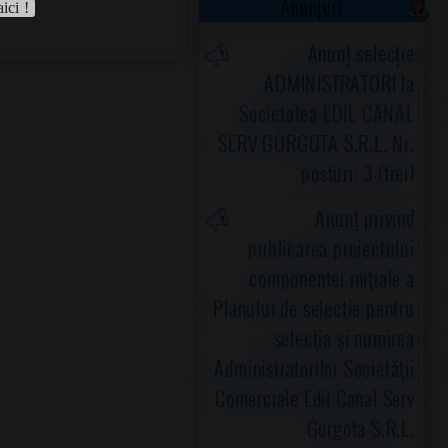
Anunțuri
aici !
Anunț selecție
ADMINISTRATORI la
Societatea EDIL CANAL
SERV GORGOTA S.R.L. Nr.
posturi: 3 (trei)
Anunț privind
publicarea proiectului
componentei iniţiale a
Planului de selecţie pentru
selecţia şi numirea
Administratorilor Societăţii
Comerciale Edil Canal Serv
Gorgota S.R.L.