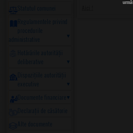
urmân
Statutul comunei
Aici !
Regulamentele privind
procedurile
administrative
Hotărârile autorității
deliberative
Dispozițiile autorității
executive
Documente financiare
Declarații de căsătorie
Alte documente