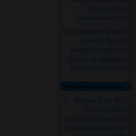
domnișoarei Stan
Florentina-Georgiana
Declarația de căsătorie
a domnului Tămîrsan
Alexandru-Gheorghe și a
doamnei sau domnișoarei
Nenciu Cătălina Beatrice
Hotărârile Consiliului Local
Hotărârea 22 din 2026
privind aprobarea
rectificării bugetului local
al comunei Gorgota,judeţul