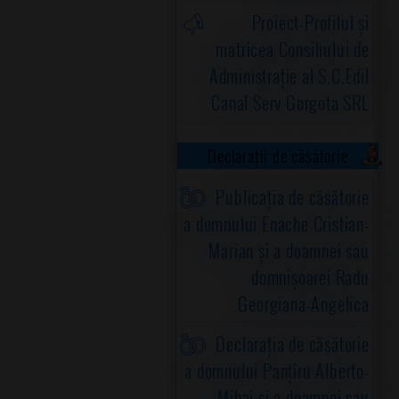
Proiect-Profilul și
matricea Consiliului de
Administrație al S.C.Edil
Canal Serv Gorgota SRL
Declarații de căsătorie
Publicația de căsătorie
a domnului Enache Cristian-
Marian și a doamnei sau
domnișoarei Radu
Georgiana-Angelica
Declarația de căsătorie
a domnului Panțîru Alberto-
Mihai și a doamnei sau