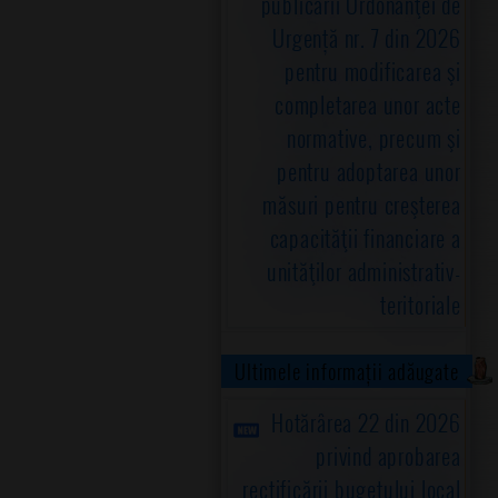
publicării Ordonanţei de
Urgență nr. 7 din 2026
pentru modificarea şi
completarea unor acte
normative, precum şi
pentru adoptarea unor
măsuri pentru creşterea
capacităţii financiare a
unităţilor administrativ-
teritoriale
Ultimele informații adăugate
Hotărârea 22 din 2026
privind aprobarea
rectificării bugetului local