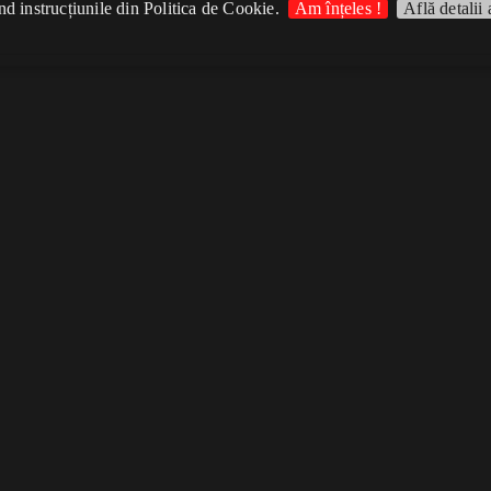
d instrucțiunile din Politica de Cookie.
Am înțeles !
Află detalii 