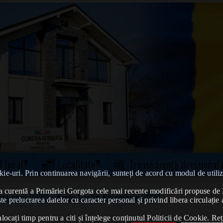
l local
Localitate
Transparență decizional
kie-uri. Prin continuarea navigării, sunteți de acord cu modul de utiliz
tatea curentă a Primăriei Gorgota cele mai recente modificări propuse 
vere anul 2020
➠Bratu Vasile-Noiembrie 2020
te prelucrarea datelor cu caracter personal și privind libera circulație 
ocați timp pentru a citi și înțelege conținutul Politicii de Cookie. Reț