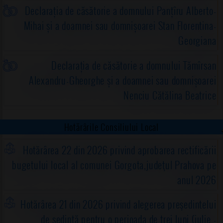
Declarația de căsătorie a domnului Panțîru Alberto-
Mihai și a doamnei sau domnișoarei Stan Florentina-
Georgiana
Declarația de căsătorie a domnului Tămîrsan
Alexandru-Gheorghe și a doamnei sau domnișoarei
Nenciu Cătălina Beatrice
Hotărârile Consiliului Local
Hotărârea 22 din 2026 privind aprobarea rectificării
bugetului local al comunei Gorgota,judeţul Prahova pe
anul 2026
Hotărârea 21 din 2026 privind alegerea preşedintelui
de şedinţă pentru o perioada de trei luni (iulie -