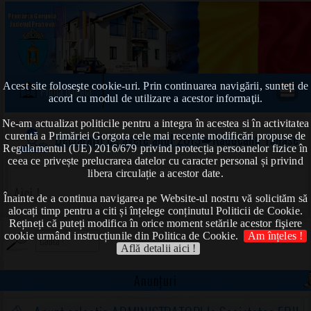
Acest site foloseşte cookie-uri. Prin continuarea navigării, sunteți de
Prima pagină
acord cu modul de utilizare a acestor informaţii.
Ne-am actualizat politicile pentru a integra în acestea si în activitatea
curentă a Primăriei Gorgota cele mai recente modificări propuse de
Declarații de avere anul 2019
➠Răducanu Tănase
Regulamentul (UE) 2016/679 privind protecția persoanelor fizice în
ceea ce privește prelucrarea datelor cu caracter personal și privind
libera circulație a acestor date.
Aici !
Înainte de a continua navigarea pe Website-ul nostru vă solicităm să
alocați timp pentru a citi și înțelege conținutul Politicii de Cookie.
Rețineți că puteți modifica în orice moment setările acestor fişiere
cookie urmând instrucțiunile din Politica de Cookie.
Am înțeles !
Află detalii aici !
Anunțuri