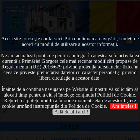
Acest site foloseşte cookie-uri. Prin continuarea navigării, sunteți de
Prima pagină
acord cu modul de utilizare a acestor informaţii.
Ne-am actualizat politicile pentru a integra în acestea si în activitatea
curentă a Primăriei Gorgota cele mai recente modificări propuse de
Declarații de avere anul 2019
➠Petrache Adrian
Regulamentul (UE) 2016/679 privind protecția persoanelor fizice în
ceea ce privește prelucrarea datelor cu caracter personal și privind
libera circulație a acestor date.
Aici !
Înainte de a continua navigarea pe Website-ul nostru vă solicităm să
alocați timp pentru a citi și înțelege conținutul Politicii de Cookie.
Rețineți că puteți modifica în orice moment setările acestor fişiere
cookie urmând instrucțiunile din Politica de Cookie.
Am înțeles !
Află detalii aici !
Anunțuri