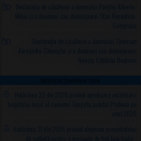
Declarația de căsătorie a domnului Panțîru Alberto-
Mihai și a doamnei sau domnișoarei Stan Florentina-
Georgiana
Declarația de căsătorie a domnului Tămîrsan
Alexandru-Gheorghe și a doamnei sau domnișoarei
Nenciu Cătălina Beatrice
Hotărârile Consiliului Local
Hotărârea 22 din 2026 privind aprobarea rectificării
bugetului local al comunei Gorgota,judeţul Prahova pe
anul 2026
Hotărârea 21 din 2026 privind alegerea preşedintelui
de şedinţă pentru o perioada de trei luni (iulie -