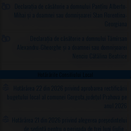
Declarația de căsătorie a domnului Panțîru Alberto-
Mihai și a doamnei sau domnișoarei Stan Florentina-
Georgiana
Declarația de căsătorie a domnului Tămîrsan
Alexandru-Gheorghe și a doamnei sau domnișoarei
Nenciu Cătălina Beatrice
Hotărârile Consiliului Local
Hotărârea 22 din 2026 privind aprobarea rectificării
bugetului local al comunei Gorgota,judeţul Prahova pe
anul 2026
Hotărârea 21 din 2026 privind alegerea preşedintelui
de şedinţă pentru o perioada de trei luni (iulie -