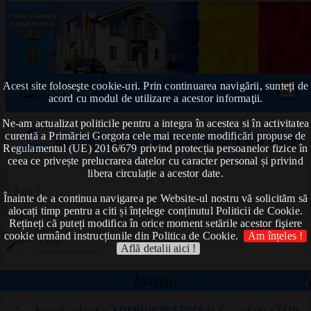
Acest site foloseşte cookie-uri. Prin continuarea navigării, sunteți de
Prima pagină
acord cu modul de utilizare a acestor informaţii.
Ne-am actualizat politicile pentru a integra în acestea si în activitatea
curentă a Primăriei Gorgota cele mai recente modificări propuse de
Declarații de avere anul 2019
➠Ioniță Alin George
Regulamentul (UE) 2016/679 privind protecția persoanelor fizice în
ceea ce privește prelucrarea datelor cu caracter personal și privind
libera circulație a acestor date.
Aici !
Înainte de a continua navigarea pe Website-ul nostru vă solicităm să
alocați timp pentru a citi și înțelege conținutul Politicii de Cookie.
Rețineți că puteți modifica în orice moment setările acestor fişiere
cookie urmând instrucțiunile din Politica de Cookie.
Am înțeles !
Află detalii aici !
Anunțuri