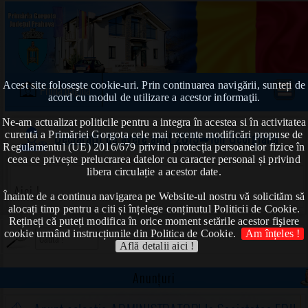
Acest site foloseşte cookie-uri. Prin continuarea navigării, sunteți de
Prima pagină
acord cu modul de utilizare a acestor informaţii.
Ne-am actualizat politicile pentru a integra în acestea si în activitatea
curentă a Primăriei Gorgota cele mai recente modificări propuse de
Declarații de avere anul 2019
➠Ion Georgiana
Regulamentul (UE) 2016/679 privind protecția persoanelor fizice în
ceea ce privește prelucrarea datelor cu caracter personal și privind
libera circulație a acestor date.
Aici !
Înainte de a continua navigarea pe Website-ul nostru vă solicităm să
alocați timp pentru a citi și înțelege conținutul Politicii de Cookie.
Rețineți că puteți modifica în orice moment setările acestor fişiere
cookie urmând instrucțiunile din Politica de Cookie.
Am înțeles !
Află detalii aici !
Anunțuri