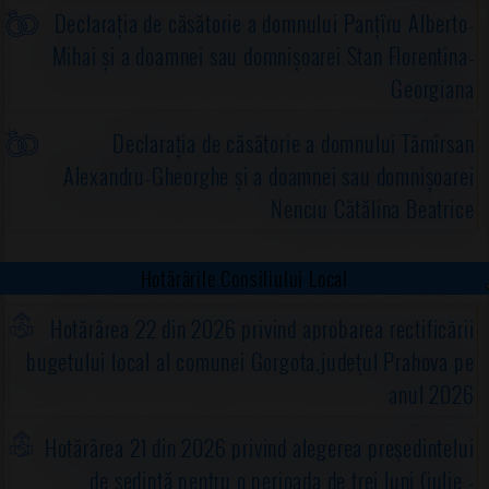
Declarația de căsătorie a domnului Panțîru Alberto-
Mihai și a doamnei sau domnișoarei Stan Florentina-
Georgiana
Declarația de căsătorie a domnului Tămîrsan
Alexandru-Gheorghe și a doamnei sau domnișoarei
Nenciu Cătălina Beatrice
Hotărârile Consiliului Local
Hotărârea 22 din 2026 privind aprobarea rectificării
bugetului local al comunei Gorgota,judeţul Prahova pe
anul 2026
Hotărârea 21 din 2026 privind alegerea preşedintelui
de şedinţă pentru o perioada de trei luni (iulie -