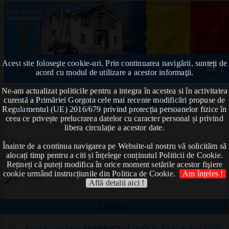
Acest site foloseşte cookie-uri. Prin continuarea navigării, sunteți de
Prima pagină
acord cu modul de utilizare a acestor informaţii.
Ne-am actualizat politicile pentru a integra în acestea si în activitatea
curentă a Primăriei Gorgota cele mai recente modificări propuse de
Declarații de avere anul 2019
➠Ilie Florina
Regulamentul (UE) 2016/679 privind protecția persoanelor fizice în
ceea ce privește prelucrarea datelor cu caracter personal și privind
libera circulație a acestor date.
Aici !
Înainte de a continua navigarea pe Website-ul nostru vă solicităm să
alocați timp pentru a citi și înțelege conținutul Politicii de Cookie.
Rețineți că puteți modifica în orice moment setările acestor fişiere
cookie urmând instrucțiunile din Politica de Cookie.
Am înțeles !
Află detalii aici !
Anunțuri