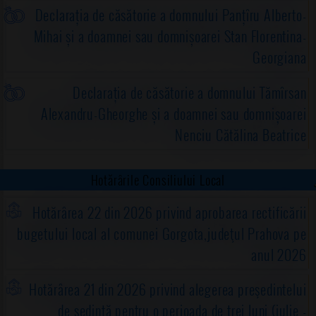
Declarația de căsătorie a domnului Panțîru Alberto-
Mihai și a doamnei sau domnișoarei Stan Florentina-
Georgiana
Declarația de căsătorie a domnului Tămîrsan
Alexandru-Gheorghe și a doamnei sau domnișoarei
Nenciu Cătălina Beatrice
Hotărârile Consiliului Local
Hotărârea 22 din 2026 privind aprobarea rectificării
bugetului local al comunei Gorgota,judeţul Prahova pe
anul 2026
Hotărârea 21 din 2026 privind alegerea preşedintelui
de şedinţă pentru o perioada de trei luni (iulie -