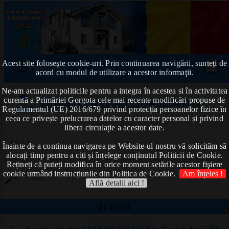
Acest site foloseşte cookie-uri. Prin continuarea navigării, sunteți de
Prima pagină
acord cu modul de utilizare a acestor informaţii.
Ne-am actualizat politicile pentru a integra în acestea si în activitatea
curentă a Primăriei Gorgota cele mai recente modificări propuse de
Declarații de avere anul 2019
➠Dănilă Anca
Regulamentul (UE) 2016/679 privind protecția persoanelor fizice în
ceea ce privește prelucrarea datelor cu caracter personal și privind
libera circulație a acestor date.
Aici !
Înainte de a continua navigarea pe Website-ul nostru vă solicităm să
alocați timp pentru a citi și înțelege conținutul Politicii de Cookie.
Rețineți că puteți modifica în orice moment setările acestor fişiere
cookie urmând instrucțiunile din Politica de Cookie.
Am înțeles !
Află detalii aici !
Anunțuri