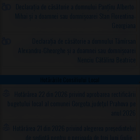
Declarația de căsătorie a domnului Panțîru Alberto-
Mihai și a doamnei sau domnișoarei Stan Florentina-
Georgiana
Declarația de căsătorie a domnului Tămîrsan
Alexandru-Gheorghe și a doamnei sau domnișoarei
Nenciu Cătălina Beatrice
Hotărârile Consiliului Local
Hotărârea 22 din 2026 privind aprobarea rectificării
bugetului local al comunei Gorgota,judeţul Prahova pe
anul 2026
Hotărârea 21 din 2026 privind alegerea preşedintelui
de şedinţă pentru o perioada de trei luni (iulie -